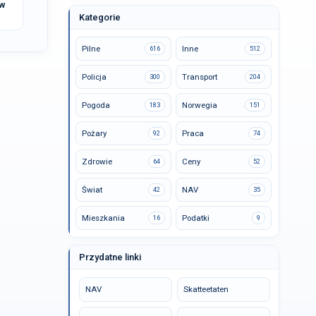
 w
Kategorie
Pilne
Inne
616
512
Policja
Transport
300
204
Pogoda
Norwegia
183
151
Pożary
Praca
92
74
Zdrowie
Ceny
64
52
Świat
NAV
42
35
Mieszkania
Podatki
16
9
Przydatne linki
NAV
Skatteetaten