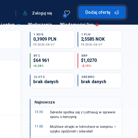
Dodaj ofertę
Zaloguj się
0
 i usług
Wydarzenia
Wiadomości live
1 NOK
1 PLN
0,3909 PLN
2,5585 NOK
FX 2026-08-07
FX 2026-08-07
BTC
XRP
$64 961
$1,0270
+0,38%
-2,15%
ZŁOTO
SREBRO
brak danych
brak danych
Najnowsze
13:30
Søreide spotka się z Listhaug w sprawie
sporu o benzynę
11:00
Możliwe strajki w lotnictwie w sierpniu —
ryzyko opóźnień i odwołań