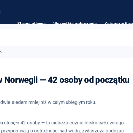
Strona główna
Wszystkie ogłoszenia
Kategorie firm
...
w Norwegii — 42 osoby od początku
edwie siedem mniej niż w całym ubiegłym roku.
a utonęło 42 osoby — to niebezpiecznie blisko całkowitego
e przypominają o ostrożności nad wodą, zwłaszcza podczas