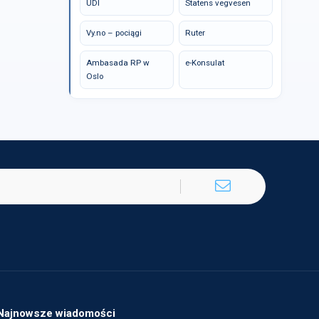
UDI
Statens vegvesen
Vy.no – pociągi
Ruter
Ambasada RP w
e-Konsulat
Oslo
Najnowsze wiadomości