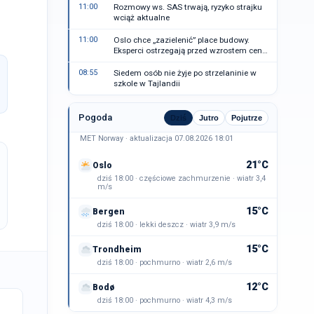
11:00
Rozmowy ws. SAS trwają, ryzyko strajku
wciąż aktualne
11:00
Oslo chce „zazielenić” place budowy.
Eksperci ostrzegają przed wzrostem cen
mieszkań
08:55
Siedem osób nie żyje po strzelaninie w
szkole w Tajlandii
Pogoda
Dziś
Jutro
Pojutrze
MET Norway · aktualizacja 07.08.2026 18:01
21°C
Oslo
dziś 18:00 · częściowe zachmurzenie · wiatr 3,4
m/s
15°C
Bergen
dziś 18:00 · lekki deszcz · wiatr 3,9 m/s
15°C
Trondheim
dziś 18:00 · pochmurno · wiatr 2,6 m/s
12°C
Bodø
dziś 18:00 · pochmurno · wiatr 4,3 m/s