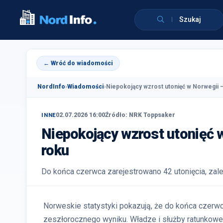
Szukaj
← Wróć do wiadomości
NordInfo
›
Wiadomości
›
Niepokojący wzrost utonięć w Norwegii —
02.07.2026 16:00
Źródło: NRK Toppsaker
INNE
Niepokojący wzrost utonięć 
roku
Do końca czerwca zarejestrowano 42 utonięcia, zal
Norweskie statystyki pokazują, że do końca czerwc
zeszłorocznego wyniku. Władze i służby ratunkow