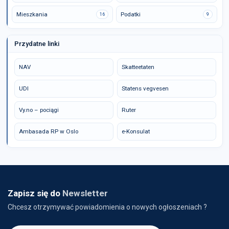
Mieszkania
Podatki
16
9
Przydatne linki
NAV
Skatteetaten
UDI
Statens vegvesen
Vy.no – pociągi
Ruter
Ambasada RP w Oslo
e-Konsulat
Zapisz się do
Newsletter
Chcesz otrzymywać powiadomienia o nowych ogłoszeniach ?