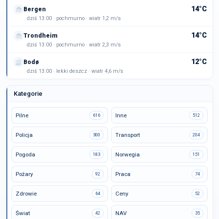
14°C
Bergen
dziś 13:00 · pochmurno · wiatr 1,2 m/s
14°C
Trondheim
dziś 13:00 · pochmurno · wiatr 2,3 m/s
12°C
Bodø
dziś 13:00 · lekki deszcz · wiatr 4,6 m/s
Kategorie
Pilne
Inne
616
512
Policja
Transport
300
204
Pogoda
Norwegia
183
151
Pożary
Praca
92
74
Zdrowie
Ceny
64
52
Świat
NAV
42
35