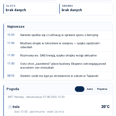
ZŁOTO
SREBRO
brak danych
brak danych
Najnowsze
13:30
Søreide spotka się z Listhaug w sprawie sporu o benzynę
11:00
Możliwe strajki w lotnictwie w sierpniu — ryzyko opóźnień i
odwołań
11:00
Rozmowy ws. SAS trwają, ryzyko strajku wciąż aktualne
11:00
Oslo chce „zazielenić” place budowy. Eksperci ostrzegają przed
wzrostem cen mieszkań
08:55
Siedem osób nie żyje po strzelaninie w szkole w Tajlandii
Pogoda
Dziś
Jutro
Pojutrze
MET Norway · aktualizacja 07.08.2026 13:30
20°C
Oslo
dziś 13:00 · pochmurno · wiatr 2,6 m/s