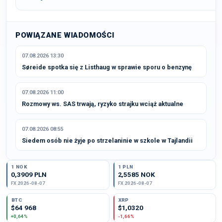
POWIĄZANE WIADOMOŚCI
07.08.2026 13:30
Søreide spotka się z Listhaug w sprawie sporu o benzynę
07.08.2026 11:00
Rozmowy ws. SAS trwają, ryzyko strajku wciąż aktualne
07.08.2026 08:55
Siedem osób nie żyje po strzelaninie w szkole w Tajlandii
1 NOK
1 PLN
0,3909 PLN
2,5585 NOK
FX 2026-08-07
FX 2026-08-07
BTC
XRP
$64 968
$1,0320
+0,64%
-1,66%