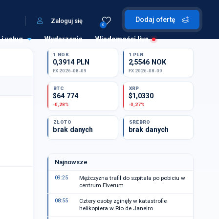
Dodaj ofertę
Zaloguj się
0
 i usług
Wydarzenia
Wiadomości live
1 NOK
1 PLN
0,3914 PLN
2,5546 NOK
FX 2026-08-09
FX 2026-08-09
BTC
XRP
$64 774
$1,0330
-0,28%
-0,27%
ZŁOTO
SREBRO
brak danych
brak danych
Najnowsze
09:25
Mężczyzna trafił do szpitala po pobiciu w
centrum Elverum
08:55
Cztery osoby zginęły w katastrofie
helikoptera w Rio de Janeiro