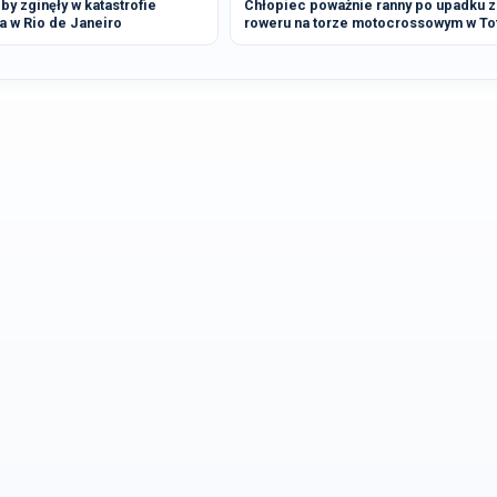
by zginęły w katastrofie
Chłopiec poważnie ranny po upadku z
a w Rio de Janeiro
roweru na torze motocrossowym w To