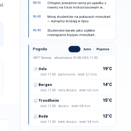
08:55
Chłopiec poważnie ranny po upadku z
et
roweru na torze motocrossowym w
Toten
06:40
Mniej studentów na pokazach mieszkań
— wynajmy drożeją w lipcu
06:40
Studenckie baraki jako szybkie
rozwiązanie kryzysu mieszkań
studenckich w Vestland
Pogoda
Dziś
Jutro
Pojutrze
MET Norway · aktualizacja 09.08.2026 11:00
19°C
Oslo
dziś 11:00 · pochmurno · wiatr 5,7 m/s
14°C
Bergen
dziś 11:00 · silny deszcz · wiatr 6,6 m/s
15°C
Trondheim
dziś 11:00 · deszcz · wiatr 0,8 m/s
12°C
Bodø
dziś 11:00 · lekki deszcz · wiatr 9,4 m/s