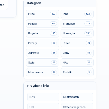
Kategorie
ten
Pilne
Inne
639
522
Policja
Transport
304
214
Pogoda
Norwegia
190
152
Pożary
Praca
94
74
Zdrowie
Ceny
66
54
Świat
NAV
42
35
Mieszkania
Podatki
16
9
Przydatne linki
NAV
Skatteetaten
UDI
Statens vegvesen