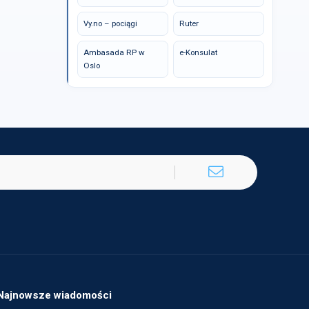
Vy.no – pociągi
Ruter
Ambasada RP w
e-Konsulat
Oslo
Najnowsze wiadomości