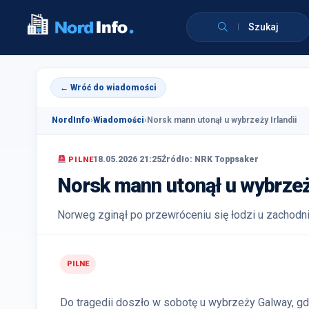
Szukaj
← Wróć do wiadomości
NordInfo
›
Wiadomości
›
Norsk mann utonął u wybrzeży Irlandii
18.05.2026 21:25
Źródło: NRK Toppsaker
PILNE
Norsk mann utonął u wybrzeży
Norweg zginął po przewróceniu się łodzi u zachodni
PILNE
Do tragedii doszło w sobotę u wybrzeży Galway, g