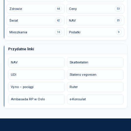
Zdrowie
Ceny
64
53
Świat
NAV
42
35
Mieszkania
Podatki
16
9
Przydatne linki
NAV
Skatteetaten
UDI
Statens vegvesen
Vy.no – pociągi
Ruter
Ambasada RP w Oslo
e-Konsulat