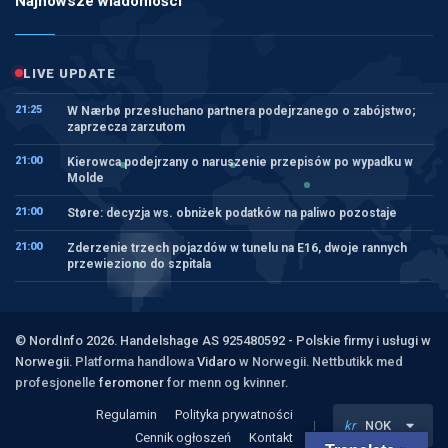
Najnowsze wiadomości
LIVE UPDATE
21:25
W Nærbø przesłuchano partnera podejrzanego o zabójstwo;
zaprzecza zarzutom
21:00
Kierowca podejrzany o naruszenie przepisów po wypadku w
Molde
21:00
Støre: decyzja ws. obniżek podatków na paliwo pozostaje
21:00
Zderzenie trzech pojazdów w tunelu na E16, dwoje rannych
przewieziono do szpitala
© NordInfo 2026. Handelshage AS 925480592 - Polskie firmy i usługi w
Norwegii.
Platforma handlowa
Vidaro
w Norwegii. Nettbutikk med
profesjonelle
feromoner
for menn og kvinner.
Regulamin
Polityka prywatności
kr
NOK
Cennik ogłoszeń
Kontakt