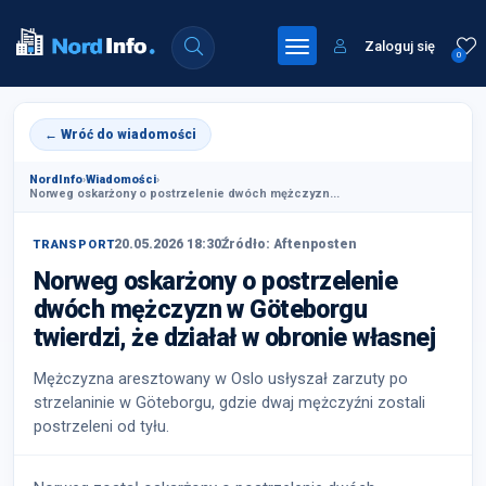
Zaloguj się
0
← Wróć do wiadomości
NordInfo
›
Wiadomości
›
Norweg oskarżony o postrzelenie dwóch mężczyzn...
20.05.2026 18:30
Źródło: Aftenposten
TRANSPORT
Norweg oskarżony o postrzelenie
dwóch mężczyzn w Göteborgu
twierdzi, że działał w obronie własnej
Mężczyzna aresztowany w Oslo usłyszał zarzuty po
strzelaninie w Göteborgu, gdzie dwaj mężczyźni zostali
postrzeleni od tyłu.