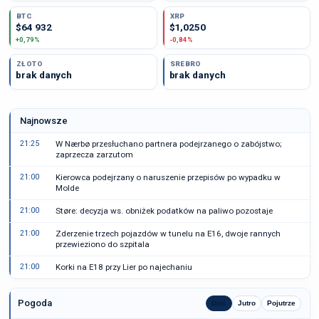
BTC
XRP
$64 932
$1,0250
+0,79%
-0,84%
ZŁOTO
SREBRO
brak danych
brak danych
Najnowsze
21:25
W Nærbø przesłuchano partnera podejrzanego o zabójstwo;
zaprzecza zarzutom
21:00
Kierowca podejrzany o naruszenie przepisów po wypadku w
Molde
21:00
Støre: decyzja ws. obniżek podatków na paliwo pozostaje
21:00
Zderzenie trzech pojazdów w tunelu na E16, dwoje rannych
przewieziono do szpitala
21:00
Korki na E18 przy Lier po najechaniu
Pogoda
Dziś
Jutro
Pojutrze