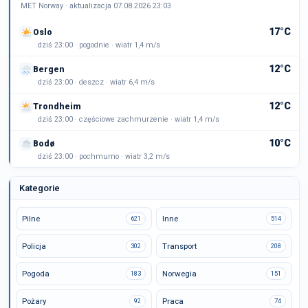
MET Norway · aktualizacja 07.08.2026 23:03
17°C
Oslo
dziś 23:00 · pogodnie · wiatr 1,4 m/s
12°C
Bergen
dziś 23:00 · deszcz · wiatr 6,4 m/s
12°C
Trondheim
dziś 23:00 · częściowe zachmurzenie · wiatr 1,4 m/s
10°C
Bodø
dziś 23:00 · pochmurno · wiatr 3,2 m/s
Kategorie
Pilne
Inne
621
514
Policja
Transport
302
208
Pogoda
Norwegia
183
151
Pożary
Praca
92
74