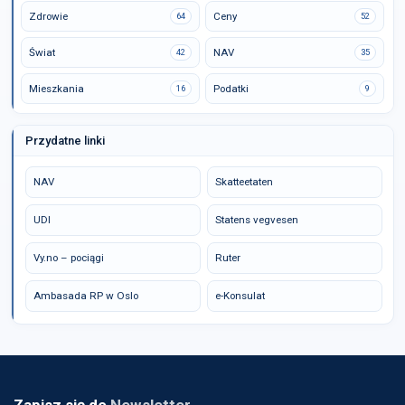
Zdrowie
Ceny
64
52
Świat
NAV
42
35
Mieszkania
Podatki
16
9
Przydatne linki
NAV
Skatteetaten
UDI
Statens vegvesen
Vy.no – pociągi
Ruter
Ambasada RP w Oslo
e-Konsulat