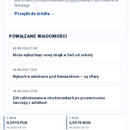
jest krótkim podsumowaniem przygotowanym dla Polaków w
Norwegii.
Przejdź do źródła →
POWIĄZANE WIADOMOŚCI
06.08.2026 21:00
Może wybuchnąć nowy strajk w SAS od soboty
06.08.2026 19:55
Wybuch w autobusie pod Damaszkiem — są ofiary
06.08.2026 07:55
E39 zablokowana w obu kierunkach po przewróceniu
naczepy z asfaltem
1 NOK
1 PLN
0,3910 PLN
2,5576 NOK
FX 2026-08-06
FX 2026-08-06