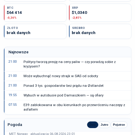
BTC
XRP
$64 414
$1,0340
-0,36%
-2,85%
ZŁOTO
SREBRO
brak danych
brak danych
Najnowsze
21:00
Politycy tworzą presję na ceny paliw — czy poradzą sobie z
kryzysem?
21:00
Może wybuchnąć nowy strajk w SAS od soboty
21:00
Ponad 3 tys. gospodarstw bez prądu na Østlandet
19:55
Wybuch w autobusie pod Damaszkiem — są ofiary
07:55
E39 zablokowana w obu kierunkach po przewróceniu naczepy z
asfaltem
Pogoda
Dziś
Jutro
Pojutrze
MET Norway · aktualizacja 06.08.2026 23:01