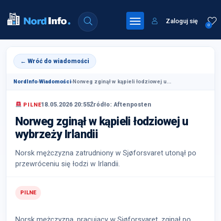
Zaloguj się
0
← Wróć do wiadomości
NordInfo
›
Wiadomości
›
Norweg zginął w kąpieli łodziowej u...
18.05.2026 20:55
Źródło: Aftenposten
PILNE
Norweg zginął w kąpieli łodziowej u
wybrzeży Irlandii
Norsk mężczyzna zatrudniony w Sjøforsvaret utonął po
przewróceniu się łodzi w Irlandii.
PILNE
Norsk mężczyzna, pracujący w Sjøforsvaret, zginął po