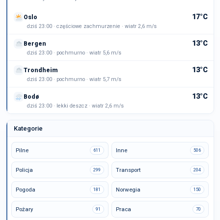
17°C
Oslo
dziś 23:00 · częściowe zachmurzenie · wiatr 2,6 m/s
13°C
Bergen
dziś 23:00 · pochmurno · wiatr 5,6 m/s
13°C
Trondheim
dziś 23:00 · pochmurno · wiatr 5,7 m/s
13°C
Bodø
dziś 23:00 · lekki deszcz · wiatr 2,6 m/s
Kategorie
Pilne
Inne
611
506
Policja
Transport
299
204
Pogoda
Norwegia
181
150
Pożary
Praca
91
70