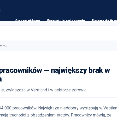
Strona główna
Wszystkie ogłoszenia
Kategorie firm
w —...
 pracowników — największy brak w
a
zie, zwłaszcza w Vestland i w sektorze zdrowia.
 34 000 pracowników. Największe niedobory występują w Vestla
 mają trudności z obsadzeniem etatów. Pracownicy mówią, że