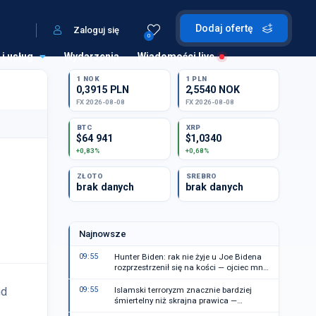
Dodaj ofertę
Zaloguj się
0
 i usług
Wydarzenia
Wiadomości live
1 NOK
1 PLN
0,3915 PLN
2,5540 NOK
FX 2026-08-08
FX 2026-08-08
BTC
XRP
$64 941
$1,0340
+0,83%
+0,68%
ZŁOTO
SREBRO
brak danych
brak danych
Najnowsze
09:55
Hunter Biden: rak nie żyje u Joe Bidena
rozprzestrzenił się na kości — ojciec mnie
zszokował
nd
09:55
Islamski terroryzm znacznie bardziej
śmiertelny niż skrajna prawica —
dlaczego mamy inne wrażenie?