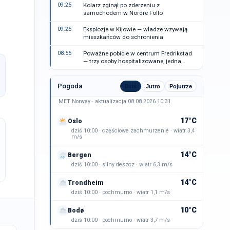
09:25
Kolarz zginął po zderzeniu z
samochodem w Nordre Follo
09:25
Eksplozje w Kijowie — władze wzywają
mieszkańców do schronienia
08:55
Poważne pobicie w centrum Fredrikstad
— trzy osoby hospitalizowane, jedna
zatrzymana
Pogoda
Dziś
Jutro
Pojutrze
MET Norway · aktualizacja 08.08.2026 10:31
17°C
Oslo
dziś 10:00 · częściowe zachmurzenie · wiatr 3,4
m/s
14°C
Bergen
dziś 10:00 · silny deszcz · wiatr 6,3 m/s
14°C
Trondheim
dziś 10:00 · pochmurno · wiatr 1,1 m/s
10°C
Bodø
dziś 10:00 · pochmurno · wiatr 3,7 m/s