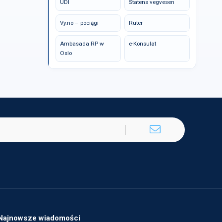
UDI
Statens vegvesen
Vy.no – pociągi
Ruter
Ambasada RP w
e-Konsulat
Oslo
Najnowsze wiadomości