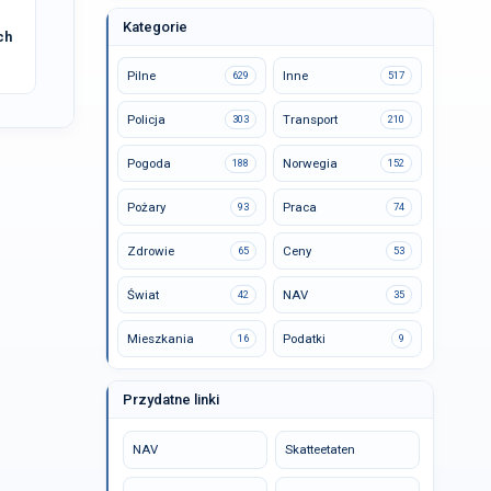
Kategorie
ch
Pilne
Inne
629
517
Policja
Transport
303
210
Pogoda
Norwegia
188
152
Pożary
Praca
93
74
Zdrowie
Ceny
65
53
Świat
NAV
42
35
Mieszkania
Podatki
16
9
Przydatne linki
NAV
Skatteetaten