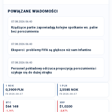
POWIĄZANE WIADOMOŚCI
07.08.2026 06:40
Rządzące partie zapowiadają kolejne spotkanie ws. paliw
bez porozumienia
07.08.2026 06:40
Eksperci: problemy FIFA są głębsze niż sam Infantino
07.08.2026 06:40
Personel pokładowy odrzuca propozycję porozumienia i
szykuje się do dużej strajku
1 NOK
1 PLN
0,3909 PLN
2,5585 NOK
FX 2026-08-07
FX 2026-08-07
BTC
XRP
$64 148
$1,0200
-1,14%
-2,87%