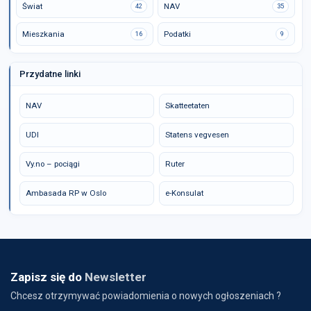
Świat
NAV
42
35
Mieszkania
Podatki
16
9
Przydatne linki
NAV
Skatteetaten
UDI
Statens vegvesen
Vy.no – pociągi
Ruter
Ambasada RP w Oslo
e-Konsulat
Zapisz się do
Newsletter
Chcesz otrzymywać powiadomienia o nowych ogłoszeniach ?