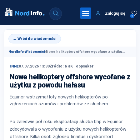
Zaloguj się
0
← Wróć do wiadomości
NordInfo
›
Wiadomości
›
Nowe helikoptery offshore wycofane z użytku...
07.07.2026 13:30
Źródło: NRK Toppsaker
INNE
Nowe helikoptery offshore wycofane z
użytku z powodu hałasu
Equinor wstrzymał loty nowych helikopterów po
zgłoszeniach szumów i problemów ze słuchem.
Po zaledwie pół roku eksploatacji służba bhp w Equinor
zdecydowała o wycofaniu z użytku nowych helikopterów
offshore. Kilka osób zgłosiło tinnitus i dyskomfort