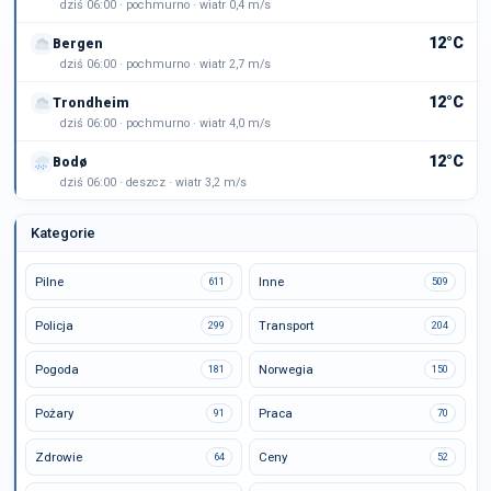
dziś 06:00 · pochmurno · wiatr 0,4 m/s
12°C
Bergen
dziś 06:00 · pochmurno · wiatr 2,7 m/s
12°C
Trondheim
dziś 06:00 · pochmurno · wiatr 4,0 m/s
12°C
Bodø
dziś 06:00 · deszcz · wiatr 3,2 m/s
Kategorie
Pilne
Inne
611
509
Policja
Transport
299
204
Pogoda
Norwegia
181
150
Pożary
Praca
91
70
Zdrowie
Ceny
64
52