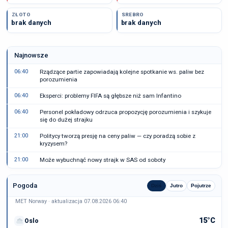
ZŁOTO
SREBRO
brak danych
brak danych
Najnowsze
06:40
Rządzące partie zapowiadają kolejne spotkanie ws. paliw bez
porozumienia
06:40
Eksperci: problemy FIFA są głębsze niż sam Infantino
06:40
Personel pokładowy odrzuca propozycję porozumienia i szykuje
się do dużej strajku
21:00
Politycy tworzą presję na ceny paliw — czy poradzą sobie z
kryzysem?
21:00
Może wybuchnąć nowy strajk w SAS od soboty
Pogoda
Dziś
Jutro
Pojutrze
MET Norway · aktualizacja 07.08.2026 06:40
15°C
Oslo