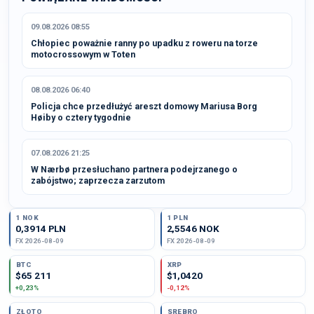
09.08.2026 08:55
Chłopiec poważnie ranny po upadku z roweru na torze
motocrossowym w Toten
08.08.2026 06:40
Policja chce przedłużyć areszt domowy Mariusa Borg
Høiby o cztery tygodnie
07.08.2026 21:25
W Nærbø przesłuchano partnera podejrzanego o
zabójstwo; zaprzecza zarzutom
1 NOK
1 PLN
0,3914 PLN
2,5546 NOK
FX 2026-08-09
FX 2026-08-09
BTC
XRP
$65 211
$1,0420
+0,23%
-0,12%
ZŁOTO
SREBRO