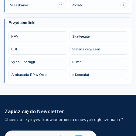
Mieszkania
Podatki
16
9
Przydatne linki
NAV
Skatteetaten
UDI
Statens vegvesen
Vy.no – pociągi
Ruter
Ambasada RP w Oslo
e-Konsulat
Zapisz się do
Newsletter
Chcesz otrzymywać powiadomienia o nowych ogłoszeniach ?