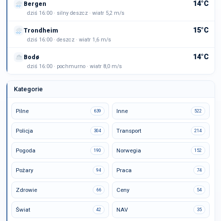
14°C
Bergen
dziś 16:00 · silny deszcz · wiatr 5,2 m/s
15°C
Trondheim
dziś 16:00 · deszcz · wiatr 1,6 m/s
14°C
Bodø
dziś 16:00 · pochmurno · wiatr 8,0 m/s
Kategorie
Pilne
Inne
639
522
Policja
Transport
304
214
Pogoda
Norwegia
190
152
Pożary
Praca
94
74
Zdrowie
Ceny
66
54
Świat
NAV
42
35