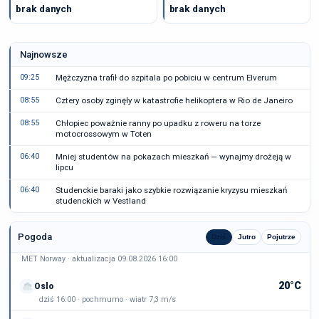
brak danych
brak danych
Najnowsze
09:25
Mężczyzna trafił do szpitala po pobiciu w centrum Elverum
08:55
Cztery osoby zginęły w katastrofie helikoptera w Rio de Janeiro
08:55
Chłopiec poważnie ranny po upadku z roweru na torze
motocrossowym w Toten
06:40
Mniej studentów na pokazach mieszkań — wynajmy drożeją w
lipcu
06:40
Studenckie baraki jako szybkie rozwiązanie kryzysu mieszkań
studenckich w Vestland
Pogoda
Dziś
Jutro
Pojutrze
MET Norway · aktualizacja 09.08.2026 16:00
20°C
Oslo
dziś 16:00 · pochmurno · wiatr 7,3 m/s