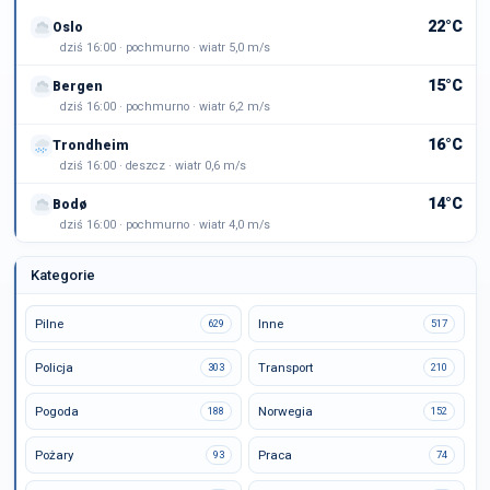
22°C
Oslo
dziś 16:00 · pochmurno · wiatr 5,0 m/s
15°C
Bergen
dziś 16:00 · pochmurno · wiatr 6,2 m/s
16°C
Trondheim
dziś 16:00 · deszcz · wiatr 0,6 m/s
14°C
Bodø
dziś 16:00 · pochmurno · wiatr 4,0 m/s
Kategorie
Pilne
Inne
629
517
Policja
Transport
303
210
Pogoda
Norwegia
188
152
Pożary
Praca
93
74