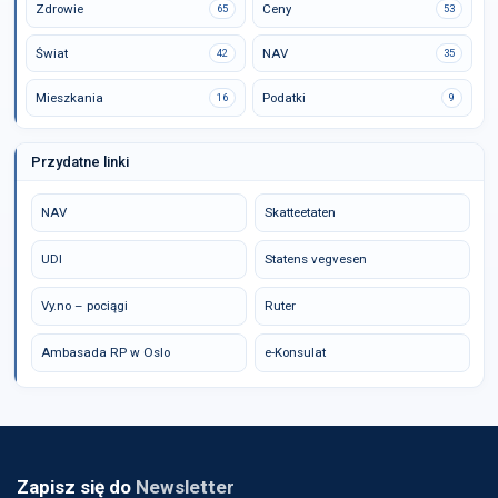
Zdrowie
Ceny
65
53
Świat
NAV
42
35
Mieszkania
Podatki
16
9
Przydatne linki
NAV
Skatteetaten
UDI
Statens vegvesen
Vy.no – pociągi
Ruter
Ambasada RP w Oslo
e-Konsulat
Zapisz się do
Newsletter