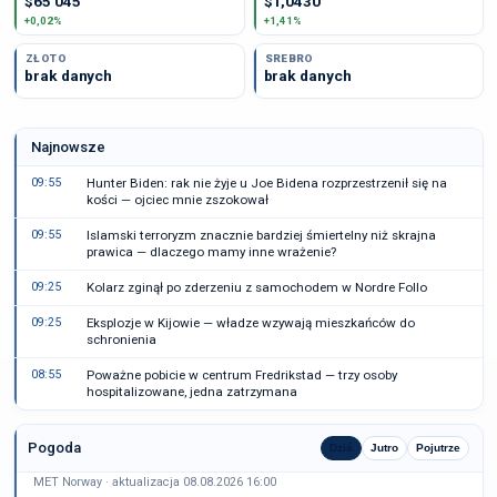
$65 045
$1,0430
+0,02%
+1,41%
ZŁOTO
SREBRO
brak danych
brak danych
Najnowsze
09:55
Hunter Biden: rak nie żyje u Joe Bidena rozprzestrzenił się na
kości — ojciec mnie zszokował
09:55
Islamski terroryzm znacznie bardziej śmiertelny niż skrajna
prawica — dlaczego mamy inne wrażenie?
09:25
Kolarz zginął po zderzeniu z samochodem w Nordre Follo
09:25
Eksplozje w Kijowie — władze wzywają mieszkańców do
schronienia
08:55
Poważne pobicie w centrum Fredrikstad — trzy osoby
hospitalizowane, jedna zatrzymana
Pogoda
Dziś
Jutro
Pojutrze
MET Norway · aktualizacja 08.08.2026 16:00