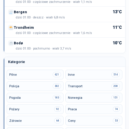
dziś 01:00 · częściowe zachmurzenie · wiatr 1,1 m/s
13°C
Bergen
dziś 01:00 · deszcz · wiatr 6,8 m/s
11°C
Trondheim
dziś 01:00 · częściowe zachmurzenie · wiatr 1,6 m/s
10°C
Bodø
dziś 01:00 · pochmurno · wiatr 3,7 m/s
Kategorie
Pilne
Inne
621
514
Policja
Transport
302
208
Pogoda
Norwegia
183
151
Pożary
Praca
92
74
Zdrowie
Ceny
64
53