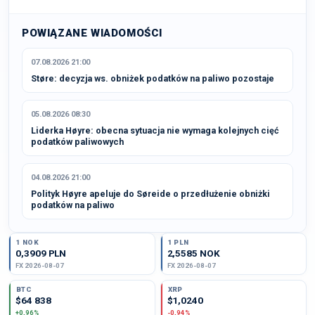
POWIĄZANE WIADOMOŚCI
07.08.2026 21:00
Støre: decyzja ws. obniżek podatków na paliwo pozostaje
05.08.2026 08:30
Liderka Høyre: obecna sytuacja nie wymaga kolejnych cięć
podatków paliwowych
04.08.2026 21:00
Polityk Høyre apeluje do Søreide o przedłużenie obniżki
podatków na paliwo
1 NOK
1 PLN
0,3909 PLN
2,5585 NOK
FX 2026-08-07
FX 2026-08-07
BTC
XRP
$64 838
$1,0240
+0,96%
-0,94%