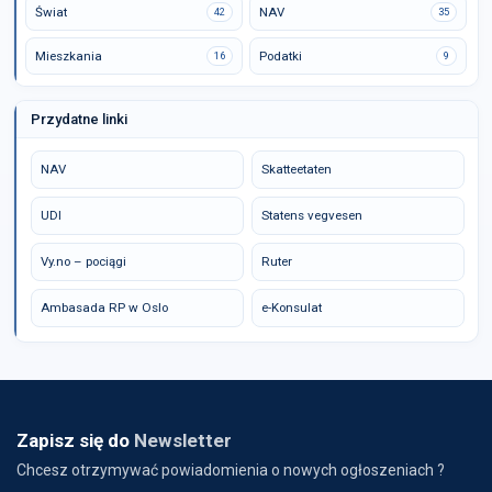
Świat
NAV
42
35
Mieszkania
Podatki
16
9
Przydatne linki
NAV
Skatteetaten
UDI
Statens vegvesen
Vy.no – pociągi
Ruter
Ambasada RP w Oslo
e-Konsulat
Zapisz się do
Newsletter
Chcesz otrzymywać powiadomienia o nowych ogłoszeniach ?