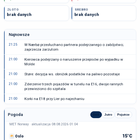
ZŁOTO
SREBRO
brak danych
brak danych
Najnowsze
21:25
W Nærbø przesłuchano partnera podejrzanego o zabójstwo;
zaprzecza zarzutom
21:00
Kierowca podejrzany o naruszenie przepisów po wypadku w
Molde
21:00
Støre: decyzja ws. obniżek podatków na paliwo pozostaje
21:00
Zderzenie trzech pojazdów w tunelu na E16, dwoje rannych
przewieziono do szpitala
21:00
Korki na E18 przy Lier po najechaniu
Pogoda
Dziś
Jutro
Pojutrze
MET Norway · aktualizacja 08.08.2026 01:04
15°C
Oslo