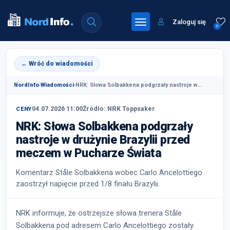
Zaloguj się
0
← Wróć do wiadomości
NordInfo
›
Wiadomości
›
NRK: Słowa Solbakkena podgrzały nastroje w...
04.07.2026 11:00
Źródło: NRK Toppsaker
CENY
NRK: Słowa Solbakkena podgrzały
nastroje w drużynie Brazylii przed
meczem w Pucharze Świata
Komentarz Ståle Solbakkena wobec Carlo Ancelottiego
zaostrzył napięcie przed 1/8 finału Brazylii.
NRK informuje, że ostrzejsze słowa trenera Ståle
Solbakkena pod adresem Carlo Ancelottiego zostały