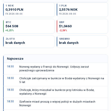
1 NOK
1 PLN
0,3910 PLN
2,5576 NOK
FX 2026-08-06
FX 2026-08-06
BTC
XRP
$64 508
$1,0460
+0,25%
-2,28%
ZŁOTO
SREBRO
brak danych
brak danych
Najnowsze
18:30
Norweg wydany z Francji do Norwegii. Usłyszy zarzut
poważnego uprowadzenia
18:30
Chińczyk zatrzymany w bunkrze w Bodø wydalony z Norwegii na
5 lat
18:30
Chińczyk, który mieszkał w bunkrze przy lotnisku w Bodø,
wydalony z Norwegii
18:30
Szefowie miast proszą o więcej policji w dużych miastach
Norwegii