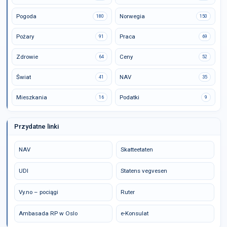
Pogoda
Norwegia
180
150
Pożary
Praca
91
69
Zdrowie
Ceny
64
52
Świat
NAV
41
35
Mieszkania
Podatki
16
9
Przydatne linki
NAV
Skatteetaten
UDI
Statens vegvesen
Vy.no – pociągi
Ruter
Ambasada RP w Oslo
e-Konsulat