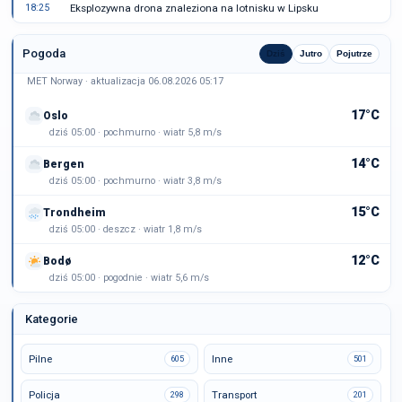
18:25
Eksplozywna drona znaleziona na lotnisku w Lipsku
Pogoda
Dziś
Jutro
Pojutrze
MET Norway · aktualizacja 06.08.2026 05:17
17°C
Oslo
dziś 05:00 · pochmurno · wiatr 5,8 m/s
14°C
Bergen
dziś 05:00 · pochmurno · wiatr 3,8 m/s
15°C
Trondheim
dziś 05:00 · deszcz · wiatr 1,8 m/s
12°C
Bodø
dziś 05:00 · pogodnie · wiatr 5,6 m/s
Kategorie
Pilne
Inne
605
501
Policja
Transport
298
201