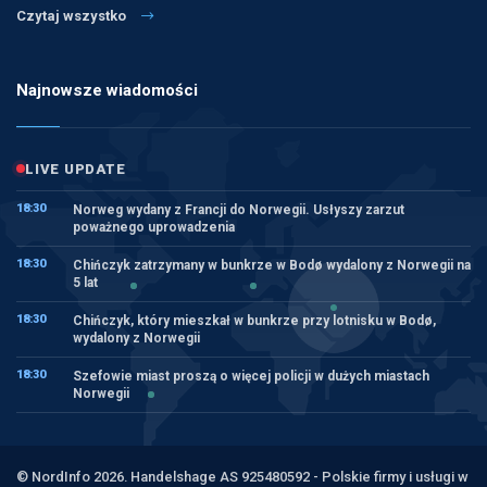
Czytaj wszystko
Najnowsze wiadomości
LIVE UPDATE
18:30
Norweg wydany z Francji do Norwegii. Usłyszy zarzut
poważnego uprowadzenia
18:30
Chińczyk zatrzymany w bunkrze w Bodø wydalony z Norwegii na
5 lat
18:30
Chińczyk, który mieszkał w bunkrze przy lotnisku w Bodø,
wydalony z Norwegii
18:30
Szefowie miast proszą o więcej policji w dużych miastach
Norwegii
© NordInfo 2026. Handelshage AS 925480592 - Polskie firmy i usługi w