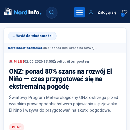
Zaloguj się
0
← Wróć do wiadomości
NordInfo
›
Wiadomości
›
ONZ: ponad 80% szans na rozwój...
02.06.2026 13:55
Źródło: Aftenposten
PILNE
ONZ: ponad 80% szans na rozwój El
Niño — czas przygotować się na
ekstremalną pogodę
Światowy Program Meteorologiczny ONZ ostrzega przed
wysokim prawdopodobieństwem pojawienia się zjawiska
El Niño i wzywa do przygotowań na skutki pogodowe.
PILNE