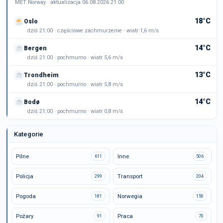
MET Norway · aktualizacja 06.08.2026 21:00
18°C
Oslo
dziś 21:00 · częściowe zachmurzenie · wiatr 1,6 m/s
14°C
Bergen
dziś 21:00 · pochmurno · wiatr 5,6 m/s
13°C
Trondheim
dziś 21:00 · pochmurno · wiatr 5,8 m/s
14°C
Bodø
dziś 21:00 · pochmurno · wiatr 0,8 m/s
Kategorie
Pilne
Inne
611
506
Policja
Transport
299
204
Pogoda
Norwegia
181
150
Pożary
Praca
91
70