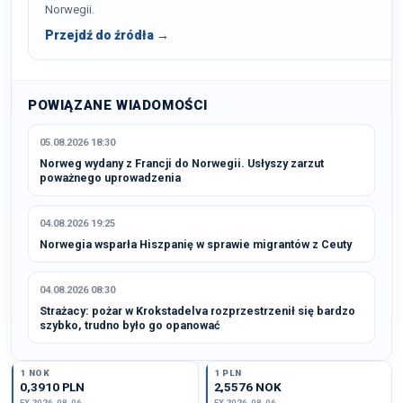
Norwegii.
Przejdź do źródła →
POWIĄZANE WIADOMOŚCI
05.08.2026 18:30
Norweg wydany z Francji do Norwegii. Usłyszy zarzut
poważnego uprowadzenia
04.08.2026 19:25
Norwegia wsparła Hiszpanię w sprawie migrantów z Ceuty
04.08.2026 08:30
Strażacy: pożar w Krokstadelva rozprzestrzenił się bardzo
szybko, trudno było go opanować
1 NOK
1 PLN
0,3910 PLN
2,5576 NOK
FX 2026-08-06
FX 2026-08-06