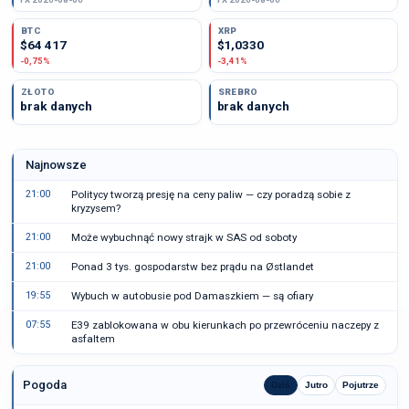
BTC
XRP
$64 417
$1,0330
-0,75%
-3,41%
ZŁOTO
SREBRO
brak danych
brak danych
Najnowsze
21:00
Politycy tworzą presję na ceny paliw — czy poradzą sobie z
kryzysem?
21:00
Może wybuchnąć nowy strajk w SAS od soboty
21:00
Ponad 3 tys. gospodarstw bez prądu na Østlandet
19:55
Wybuch w autobusie pod Damaszkiem — są ofiary
07:55
E39 zablokowana w obu kierunkach po przewróceniu naczepy z
asfaltem
Pogoda
Dziś
Jutro
Pojutrze