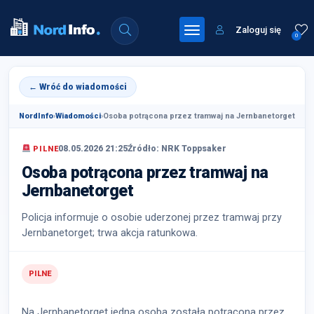
Zaloguj się
0
← Wróć do wiadomości
NordInfo
›
Wiadomości
›
Osoba potrącona przez tramwaj na Jernbanetorget
08.05.2026 21:25
Źródło: NRK Toppsaker
PILNE
Osoba potrącona przez tramwaj na
Jernbanetorget
Policja informuje o osobie uderzonej przez tramwaj przy
Jernbanetorget; trwa akcja ratunkowa.
PILNE
Na Jernbanetorget jedna osoba została potrącona przez