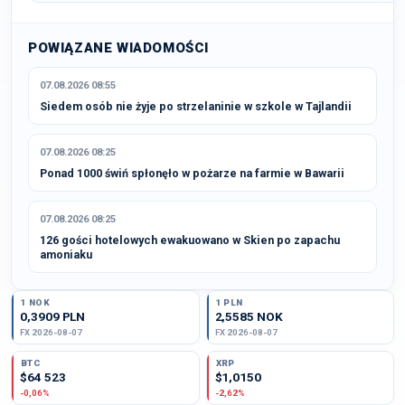
POWIĄZANE WIADOMOŚCI
07.08.2026 08:55
Siedem osób nie żyje po strzelaninie w szkole w Tajlandii
07.08.2026 08:25
Ponad 1000 świń spłonęło w pożarze na farmie w Bawarii
07.08.2026 08:25
126 gości hotelowych ewakuowano w Skien po zapachu
amoniaku
1 NOK
1 PLN
0,3909 PLN
2,5585 NOK
FX 2026-08-07
FX 2026-08-07
BTC
XRP
$64 523
$1,0150
-0,06%
-2,62%