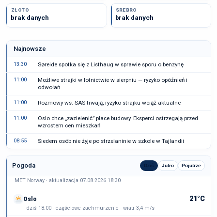
ZŁOTO
SREBRO
brak danych
brak danych
Najnowsze
13:30
Søreide spotka się z Listhaug w sprawie sporu o benzynę
11:00
Możliwe strajki w lotnictwie w sierpniu — ryzyko opóźnień i
odwołań
11:00
Rozmowy ws. SAS trwają, ryzyko strajku wciąż aktualne
11:00
Oslo chce „zazielenić” place budowy. Eksperci ostrzegają przed
wzrostem cen mieszkań
08:55
Siedem osób nie żyje po strzelaninie w szkole w Tajlandii
Pogoda
Dziś
Jutro
Pojutrze
MET Norway · aktualizacja 07.08.2026 18:30
21°C
Oslo
dziś 18:00 · częściowe zachmurzenie · wiatr 3,4 m/s