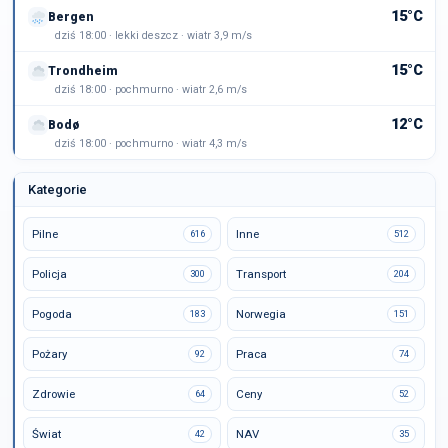
15°C
Bergen
dziś 18:00 · lekki deszcz · wiatr 3,9 m/s
15°C
Trondheim
dziś 18:00 · pochmurno · wiatr 2,6 m/s
12°C
Bodø
dziś 18:00 · pochmurno · wiatr 4,3 m/s
Kategorie
Pilne
Inne
616
512
Policja
Transport
300
204
Pogoda
Norwegia
183
151
Pożary
Praca
92
74
Zdrowie
Ceny
64
52
Świat
NAV
42
35