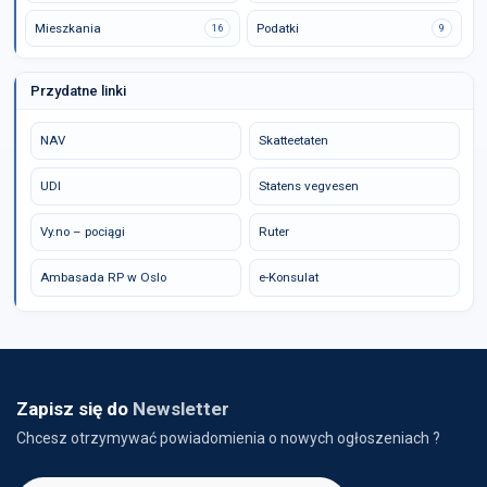
Mieszkania
Podatki
16
9
Przydatne linki
NAV
Skatteetaten
UDI
Statens vegvesen
Vy.no – pociągi
Ruter
Ambasada RP w Oslo
e-Konsulat
Zapisz się do
Newsletter
Chcesz otrzymywać powiadomienia o nowych ogłoszeniach ?