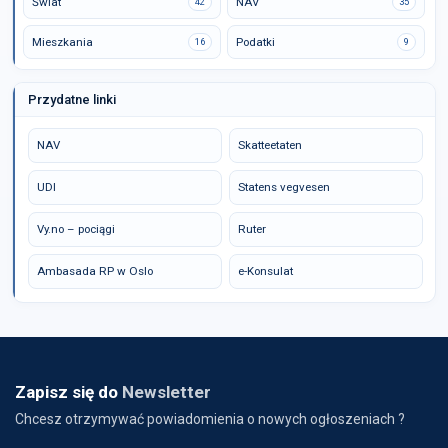
Świat
NAV
42
35
Mieszkania
Podatki
16
9
Przydatne linki
NAV
Skatteetaten
UDI
Statens vegvesen
Vy.no – pociągi
Ruter
Ambasada RP w Oslo
e-Konsulat
Zapisz się do
Newsletter
Chcesz otrzymywać powiadomienia o nowych ogłoszeniach ?