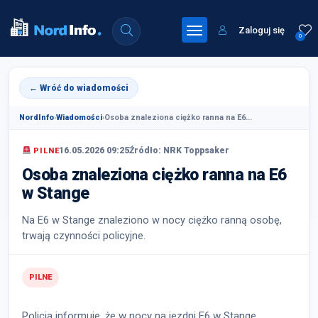
Zaloguj się
0
← Wróć do wiadomości
NordInfo
›
Wiadomości
›
Osoba znaleziona ciężko ranna na E6...
16.05.2026 09:25
Źródło: NRK Toppsaker
PILNE
Osoba znaleziona ciężko ranna na E6
w Stange
Na E6 w Stange znaleziono w nocy ciężko ranną osobę,
trwają czynności policyjne.
PILNE
Policja informuje, że w nocy na jezdni E6 w Stange