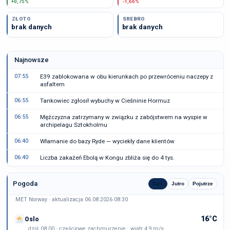
+0,75%
-1,66%
ZŁOTO
SREBRO
brak danych
brak danych
Najnowsze
07:55
E39 zablokowana w obu kierunkach po przewróceniu naczepy z
asfaltem
06:55
Tankowiec zgłosił wybuchy w Cieśninie Hormuz
06:55
Mężczyzna zatrzymany w związku z zabójstwem na wyspie w
archipelagu Sztokholmu
06:40
Włamanie do bazy Ryde — wyciekły dane klientów
06:40
Liczba zakażeń Ebolą w Kongu zbliża się do 4 tys.
Pogoda
Dziś
Jutro
Pojutrze
MET Norway · aktualizacja 06.08.2026 08:30
16°C
Oslo
dziś 08:00 · częściowe zachmurzenie · wiatr 4,9 m/s