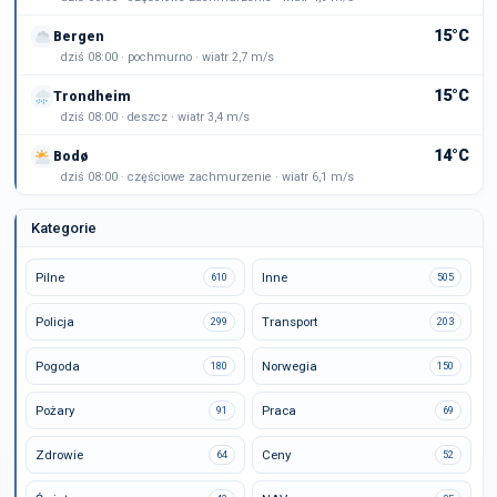
15°C
Bergen
dziś 08:00 · pochmurno · wiatr 2,7 m/s
15°C
Trondheim
dziś 08:00 · deszcz · wiatr 3,4 m/s
14°C
Bodø
dziś 08:00 · częściowe zachmurzenie · wiatr 6,1 m/s
Kategorie
Pilne
Inne
610
505
Policja
Transport
299
203
Pogoda
Norwegia
180
150
Pożary
Praca
91
69
Zdrowie
Ceny
64
52