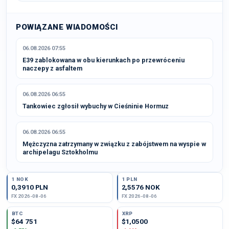
POWIĄZANE WIADOMOŚCI
06.08.2026 07:55
E39 zablokowana w obu kierunkach po przewróceniu
naczepy z asfaltem
06.08.2026 06:55
Tankowiec zgłosił wybuchy w Cieśninie Hormuz
06.08.2026 06:55
Mężczyzna zatrzymany w związku z zabójstwem na wyspie w
archipelagu Sztokholmu
1 NOK
1 PLN
0,3910 PLN
2,5576 NOK
FX 2026-08-06
FX 2026-08-06
BTC
XRP
$64 751
$1,0500