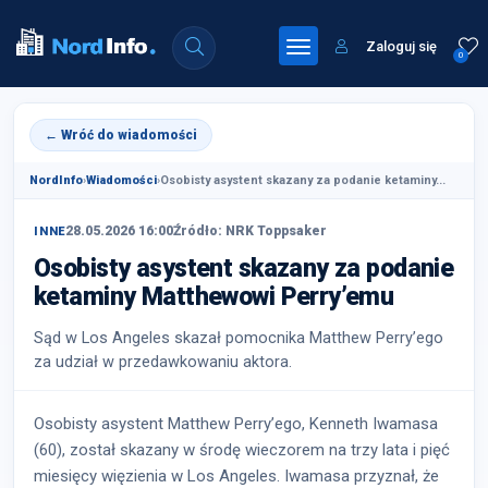
Zaloguj się
0
← Wróć do wiadomości
NordInfo
›
Wiadomości
›
Osobisty asystent skazany za podanie ketaminy...
28.05.2026 16:00
Źródło: NRK Toppsaker
INNE
Osobisty asystent skazany za podanie
ketaminy Matthewowi Perry’emu
Sąd w Los Angeles skazał pomocnika Matthew Perry’ego
za udział w przedawkowaniu aktora.
Osobisty asystent Matthew Perry’ego, Kenneth Iwamasa
(60), został skazany w środę wieczorem na trzy lata i pięć
miesięcy więzienia w Los Angeles. Iwamasa przyznał, że