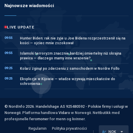
Najnowsze wiadomości
LIVE UPDATE
09:55
Hunter Biden: rak nie żyje u Joe Bidena rozprzestrzenił się na
kości — ojciec mnie zszokował
09:55
Islamski terroryzm znacznie bardziej śmiertelny niż skrajna
prawica — dlaczego mamy inne wrażenie?
09:25
Kolarz zginął po zderzeniu z samochodem w Nordre Follo
09:25
Eksplozje w Kijowie — władze wzywają mieszkańców do
schronienia
© NordInfo 2026. Handelshage AS 925480592 - Polskie firmy i usługi w
Norwegii.
Platforma handlowa
Vidaro
w Norwegii. Nettbutikk med
profesjonelle
feromoner
for menn og kvinner.
Regulamin
Polityka prywatności
kr
NOK