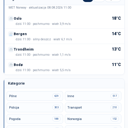
MET Norway · aktualizacja 08.08.2026 11:00
18°C
Oslo
dziś 11:00 · pochmurno · wiatr 3,9 m/s
14°C
Bergen
dziś 11:00 · silny deszcz · wiatr 6,1 m/s
13°C
Trondheim
dziś 11:00 · pochmurno · wiatr 1,1 m/s
11°C
Bodø
dziś 11:00 · pochmurno · wiatr 5,5 m/s
Kategorie
Pilne
Inne
629
517
Policja
Transport
303
210
Pogoda
Norwegia
188
152