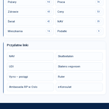
Pożary
Praca
93
74
Zdrowie
Ceny
65
53
Świat
NAV
42
35
Mieszkania
Podatki
16
9
Przydatne linki
NAV
Skatteetaten
UDI
Statens vegvesen
Vy.no – pociągi
Ruter
Ambasada RP w Oslo
e-Konsulat