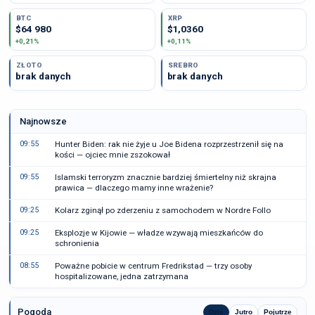
BTC
XRP
$64 980
$1,0360
+0,21%
+0,11%
ZŁOTO
SREBRO
brak danych
brak danych
Najnowsze
09:55
Hunter Biden: rak nie żyje u Joe Bidena rozprzestrzenił się na
kości — ojciec mnie zszokował
09:55
Islamski terroryzm znacznie bardziej śmiertelny niż skrajna
prawica — dlaczego mamy inne wrażenie?
09:25
Kolarz zginął po zderzeniu z samochodem w Nordre Follo
09:25
Eksplozje w Kijowie — władze wzywają mieszkańców do
schronienia
08:55
Poważne pobicie w centrum Fredrikstad — trzy osoby
hospitalizowane, jedna zatrzymana
Pogoda
Dziś
Jutro
Pojutrze