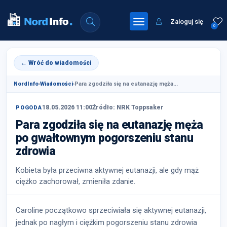
Zaloguj się
0
← Wróć do wiadomości
NordInfo
›
Wiadomości
›
Para zgodziła się na eutanazję męża...
18.05.2026 11:00
Źródło: NRK Toppsaker
POGODA
Para zgodziła się na eutanazję męża
po gwałtownym pogorszeniu stanu
zdrowia
Kobieta była przeciwna aktywnej eutanazji, ale gdy mąż
ciężko zachorował, zmieniła zdanie.
Caroline początkowo sprzeciwiała się aktywnej eutanazji,
jednak po nagłym i ciężkim pogorszeniu stanu zdrowia