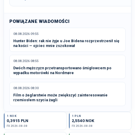
POWIĄZANE WIADOMOŚCI
08.08.2026 09:55
Hunter Biden: rak nie żyje u Joe Bidena rozprzestrzenił się
na kości — ojciec mnie zszokował
08.08.2026 08:55
Dwóch mężczyzn przetransportowano śmigłowcem po
wypadku motorówki na Nordmøre
08.08.2026 08:30
Film o żeglarstwie może zwiększyć zainteresowanie
rzemiosłem szycia żagli
1 NOK
1 PLN
0,3915 PLN
2,5540 NOK
FX 2026-08-08
FX 2026-08-08