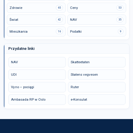
Zdrowie
Ceny
65
53
Świat
NAV
42
35
Mieszkania
Podatki
16
9
Przydatne linki
NAV
Skatteetaten
UDI
Statens vegvesen
Vy.no – pociągi
Ruter
Ambasada RP w Oslo
e-Konsulat