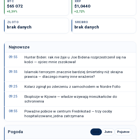
BTC
XRP
$65 072
$1,0440
+0,39%
+2,72%
ZŁOTO
SREBRO
brak danych
brak danych
Najnowsze
09:55
Hunter Biden: rak nie żyje u Joe Bidena rozprzestrzenił się na
kości — ojciec mnie zszokował
09:55
Islamski terroryzm znacznie bardziej śmiertelny niż skrajna
prawica — dlaczego mamy inne wrażenie?
09:25
Kolarz zginął po zderzeniu z samochodem w Nordre Follo
09:25
Eksplozje w Kijowie — władze wzywają mieszkańców do
schronienia
08:55
Poważne pobicie w centrum Fredrikstad — trzy osoby
hospitalizowane, jedna zatrzymana
Pogoda
Dziś
Jutro
Pojutrze