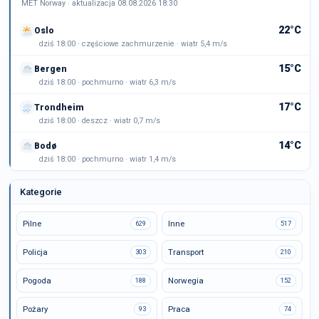
MET Norway · aktualizacja 08.08.2026 18:30
22°C
Oslo
dziś 18:00 · częściowe zachmurzenie · wiatr 5,4 m/s
15°C
Bergen
dziś 18:00 · pochmurno · wiatr 6,3 m/s
17°C
Trondheim
dziś 18:00 · deszcz · wiatr 0,7 m/s
14°C
Bodø
dziś 18:00 · pochmurno · wiatr 1,4 m/s
Kategorie
Pilne
Inne
629
517
Policja
Transport
303
210
Pogoda
Norwegia
188
152
Pożary
Praca
93
74