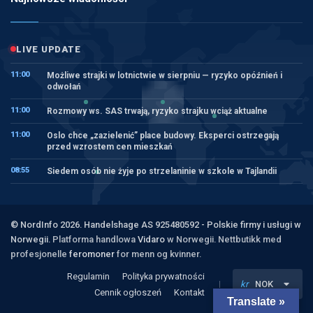
LIVE UPDATE
11:00
Możliwe strajki w lotnictwie w sierpniu — ryzyko opóźnień i
odwołań
11:00
Rozmowy ws. SAS trwają, ryzyko strajku wciąż aktualne
11:00
Oslo chce „zazielenić” place budowy. Eksperci ostrzegają
przed wzrostem cen mieszkań
08:55
Siedem osób nie żyje po strzelaninie w szkole w Tajlandii
© NordInfo 2026. Handelshage AS 925480592 - Polskie firmy i usługi w
Norwegii.
Platforma handlowa
Vidaro
w Norwegii. Nettbutikk med
profesjonelle
feromoner
for menn og kvinner.
Regulamin
Polityka prywatności
kr
NOK
Cennik ogłoszeń
Kontakt
Translate »