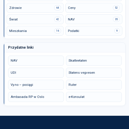
Zdrowie
Ceny
64
52
Świat
NAV
42
35
Mieszkania
Podatki
16
9
Przydatne linki
NAV
Skatteetaten
UDI
Statens vegvesen
Vy.no – pociągi
Ruter
Ambasada RP w Oslo
e-Konsulat