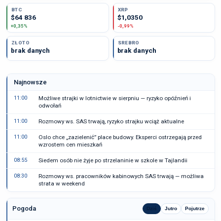
BTC
XRP
$64 836
$1,0350
+0,35%
-0,99%
ZŁOTO
SREBRO
brak danych
brak danych
Najnowsze
11:00
Możliwe strajki w lotnictwie w sierpniu — ryzyko opóźnień i
odwołań
11:00
Rozmowy ws. SAS trwają, ryzyko strajku wciąż aktualne
11:00
Oslo chce „zazielenić” place budowy. Eksperci ostrzegają przed
wzrostem cen mieszkań
08:55
Siedem osób nie żyje po strzelaninie w szkole w Tajlandii
08:30
Rozmowy ws. pracowników kabinowych SAS trwają — możliwa
strata w weekend
Pogoda
Dziś
Jutro
Pojutrze