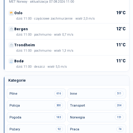
MET Norway · aktualizacja 07.08.2026 11:00
19°C
Oslo
dziś 11:00 · częściowe zachmurzenie · wiatr 2,0 m/s
12°C
Bergen
dziś 11:00 · pochmurno · wiatr 0,7 m/s
11°C
Trondheim
dziś 11:00 · pochmurno · wiatr 1,3 m/s
11°C
Bodø
dziś 11:00 · deszcz · wiatr 5,5 m/s
Kategorie
Pilne
Inne
616
511
Policja
Transport
300
204
Pogoda
Norwegia
183
151
Pożary
Praca
92
74