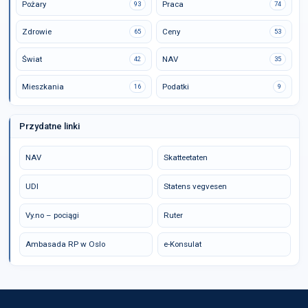
Pożary
Praca
93
74
Zdrowie
Ceny
65
53
Świat
NAV
42
35
Mieszkania
Podatki
16
9
Przydatne linki
NAV
Skatteetaten
UDI
Statens vegvesen
Vy.no – pociągi
Ruter
Ambasada RP w Oslo
e-Konsulat