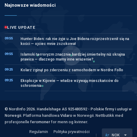
Najnowsze wiadomości
LIVE UPDATE
09:55
Hunter Biden: rak nie żyje u Joe Bidena rozprzestrzenił się na
kości — ojciec mnie zszokował
09:55
Islamski terroryzm znacznie bardziej śmiertelny niż skrajna
prawica — dlaczego mamy inne wrażenie?
09:25
Kolarz zginął po zderzeniu z samochodem w Nordre Follo
09:25
Eksplozje w Kijowie — władze wzywają mieszkańców do
schronienia
© NordInfo 2026. Handelshage AS 925480592 - Polskie firmy i usługi w
Norwegii.
Platforma handlowa
Vidaro
w Norwegii. Nettbutikk med
profesjonelle
feromoner
for menn og kvinner.
Regulamin
Polityka prywatności
kr
NOK