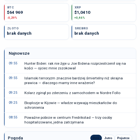
BTC
XRP
$64 969
$1,0410
-0,29%
+0,46%
ZŁOTO
SREBRO
brak danych
brak danych
Najnowsze
09:55
Hunter Biden: rak nie żyje u Joe Bidena rozprzestrzenił się na
kości — ojciec mnie zszokował
09:55
Islamski terroryzm znacznie bardziej śmiertelny niż skrajna
prawica — dlaczego mamy inne wrażenie?
09:25
Kolarz zginął po zderzeniu z samochodem w Nordre Follo
09:25
Eksplozje w Kijowie — władze wzywają mieszkańców do
schronienia
08:55
Poważne pobicie w centrum Fredrikstad — trzy osoby
hospitalizowane, jedna zatrzymana
Pogoda
Dziś
Jutro
Pojutrze