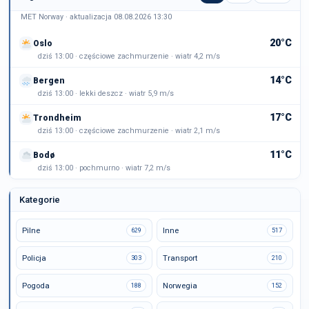
MET Norway · aktualizacja 08.08.2026 13:30
20°C
Oslo
dziś 13:00 · częściowe zachmurzenie · wiatr 4,2 m/s
14°C
Bergen
dziś 13:00 · lekki deszcz · wiatr 5,9 m/s
17°C
Trondheim
dziś 13:00 · częściowe zachmurzenie · wiatr 2,1 m/s
11°C
Bodø
dziś 13:00 · pochmurno · wiatr 7,2 m/s
Kategorie
Pilne
Inne
629
517
Policja
Transport
303
210
Pogoda
Norwegia
188
152