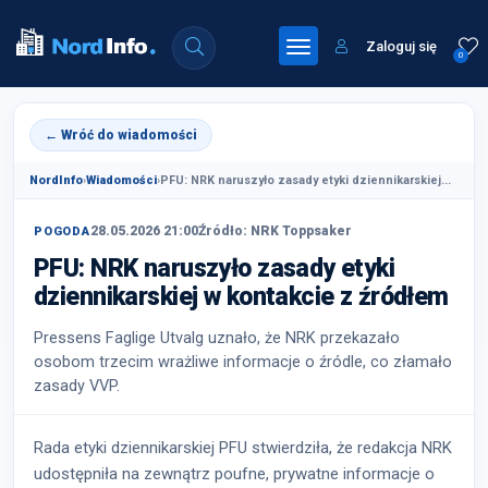
Zaloguj się
0
← Wróć do wiadomości
NordInfo
›
Wiadomości
›
PFU: NRK naruszyło zasady etyki dziennikarskiej...
28.05.2026 21:00
Źródło: NRK Toppsaker
POGODA
PFU: NRK naruszyło zasady etyki
dziennikarskiej w kontakcie z źródłem
Pressens Faglige Utvalg uznało, że NRK przekazało
osobom trzecim wrażliwe informacje o źródle, co złamało
zasady VVP.
Rada etyki dziennikarskiej PFU stwierdziła, że redakcja NRK
udostępniła na zewnątrz poufne, prywatne informacje o