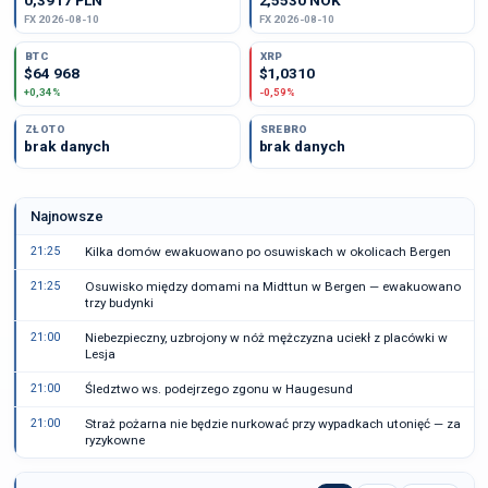
0,3917 PLN
2,5530 NOK
FX 2026-08-10
FX 2026-08-10
BTC
XRP
$64 968
$1,0310
+0,34%
-0,59%
ZŁOTO
SREBRO
brak danych
brak danych
Najnowsze
21:25
Kilka domów ewakuowano po osuwiskach w okolicach Bergen
21:25
Osuwisko między domami na Midttun w Bergen — ewakuowano
trzy budynki
21:00
Niebezpieczny, uzbrojony w nóż mężczyzna uciekł z placówki w
Lesja
21:00
Śledztwo ws. podejrzego zgonu w Haugesund
21:00
Straż pożarna nie będzie nurkować przy wypadkach utonięć — za
ryzykowne