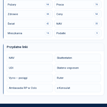
Pożary
Praca
94
74
Zdrowie
Ceny
66
54
Świat
NAV
42
35
Mieszkania
Podatki
16
9
Przydatne linki
NAV
Skatteetaten
UDI
Statens vegvesen
Vy.no – pociągi
Ruter
Ambasada RP w Oslo
e-Konsulat