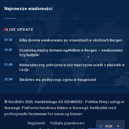
Najnowsze wiadomości
LIVE UPDATE
21:25
Kilka domów ewakuowano po osuwiskach w okolicach Bergen
21:25
Osuwisko między domami na Midttun w Bergen — ewakuowano
trzy budynki
21:00
Niebezpieczny, uzbrojony w nóż mężczyzna uciekł z placówki w
Lesja
21:00
Śledztwo ws. podejrzego zgonu w Haugesund
© NordInfo 2026. Handelshage AS 925480592 - Polskie firmy i usługi w
Norwegii.
Platforma handlowa
Vidaro
w Norwegii. Nettbutikk med
profesjonelle
feromoner
for menn og kvinner.
Regulamin
Polityka prywatności
kr
NOK