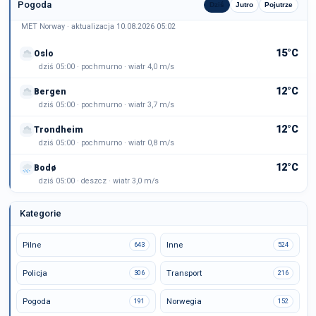
Pogoda
Dziś
Jutro
Pojutrze
MET Norway · aktualizacja 10.08.2026 05:02
15°C
Oslo
dziś 05:00 · pochmurno · wiatr 4,0 m/s
12°C
Bergen
dziś 05:00 · pochmurno · wiatr 3,7 m/s
12°C
Trondheim
dziś 05:00 · pochmurno · wiatr 0,8 m/s
12°C
Bodø
dziś 05:00 · deszcz · wiatr 3,0 m/s
Kategorie
Pilne
Inne
643
524
Policja
Transport
306
216
Pogoda
Norwegia
191
152