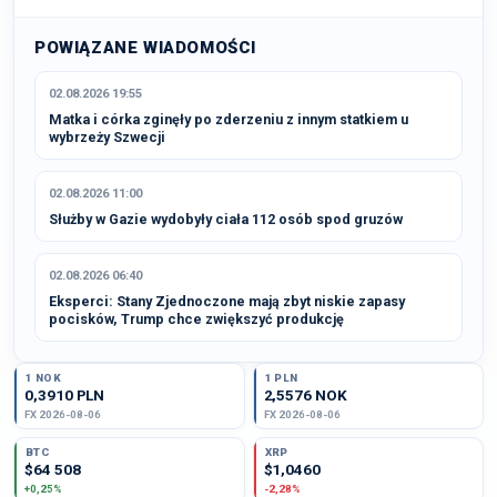
POWIĄZANE WIADOMOŚCI
02.08.2026 19:55
Matka i córka zginęły po zderzeniu z innym statkiem u
wybrzeży Szwecji
02.08.2026 11:00
Służby w Gazie wydobyły ciała 112 osób spod gruzów
02.08.2026 06:40
Eksperci: Stany Zjednoczone mają zbyt niskie zapasy
pocisków, Trump chce zwiększyć produkcję
1 NOK
1 PLN
0,3910 PLN
2,5576 NOK
FX 2026-08-06
FX 2026-08-06
BTC
XRP
$64 508
$1,0460
+0,25%
-2,28%