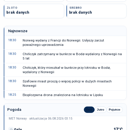
ZŁOTO
SREBRO
brak danych
brak danych
Najnowsze
18:30
Norweg wydany z Francji do Norwegii. Usłyszy zarzut
poważnego uprowadzenia
18:30
Chińczyk zatrzymany w bunkrze w Bodø wydalony z Norwegii na
5 lat
18:30
Chińczyk, który mieszkał w bunkrze przy lotnisku w Bodø,
wydalony z Norwegii
18:30
Szefowie miast proszą o więcej policji w dużych miastach
Norwegii
18:25
Eksplozywna drona znaleziona na lotnisku w Lipsku
Pogoda
Dziś
Jutro
Pojutrze
MET Norway · aktualizacja 06.08.2026 03:15
17°C
Oslo