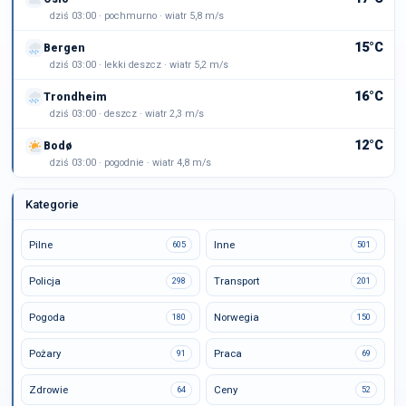
dziś 03:00 · pochmurno · wiatr 5,8 m/s
15°C
Bergen
dziś 03:00 · lekki deszcz · wiatr 5,2 m/s
16°C
Trondheim
dziś 03:00 · deszcz · wiatr 2,3 m/s
12°C
Bodø
dziś 03:00 · pogodnie · wiatr 4,8 m/s
Kategorie
Pilne
Inne
605
501
Policja
Transport
298
201
Pogoda
Norwegia
180
150
Pożary
Praca
91
69
Zdrowie
Ceny
64
52