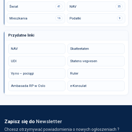
Świat
NAV
41
35
Mieszkania
Podatki
16
9
Przydatne linki
NAV
Skatteetaten
UDI
Statens vegvesen
Vy.no – pociągi
Ruter
Ambasada RP w Oslo
e-Konsulat
Zapisz się do
Newsletter
Chcesz otrzymywać powiadomienia o nowych ogłoszeniach ?