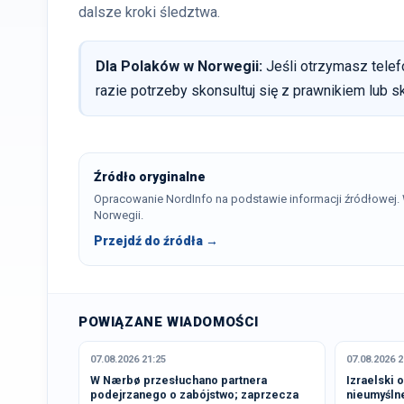
dalsze kroki śledztwa.
Dla Polaków w Norwegii:
Jeśli otrzymasz telefo
razie potrzeby skonsultuj się z prawnikiem lub sko
Źródło oryginalne
Opracowanie NordInfo na podstawie informacji źródłowej
Norwegii.
Przejdź do źródła →
POWIĄZANE WIADOMOŚCI
07.08.2026 21:25
07.08.2026 2
W Nærbø przesłuchano partnera
Izraelski 
podejrzanego o zabójstwo; zaprzecza
nieumyśln