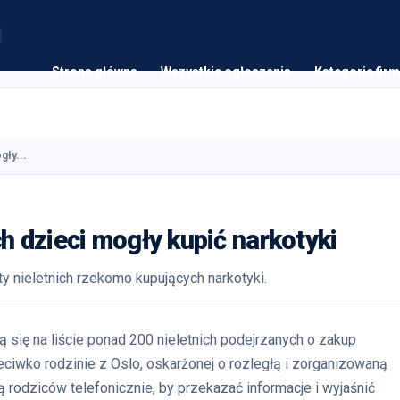
Strona główna
Wszystkie ogłoszenia
Kategorie firm
gły...
ch dzieci mogły kupić narkotyki
ty nieletnich rzekomo kupujących narkotyki.
ą się na liście ponad 200 nieletnich podejrzanych o zakup
iwko rodzinie z Oslo, oskarżonej o rozległą i zorganizowaną
ą rodziców telefonicznie, by przekazać informacje i wyjaśnić