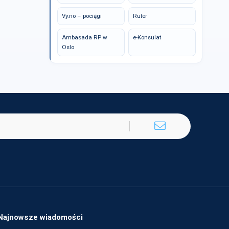
Vy.no – pociągi
Ruter
Ambasada RP w
e-Konsulat
Oslo
Najnowsze wiadomości