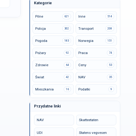
Kategorie
Pilne
Inne
621
514
Policja
Transport
302
208
Pogoda
Norwegia
183
151
Pożary
Praca
92
74
Zdrowie
Ceny
64
53
Świat
NAV
42
35
Mieszkania
Podatki
16
9
Przydatne linki
NAV
Skatteetaten
UDI
Statens vegvesen