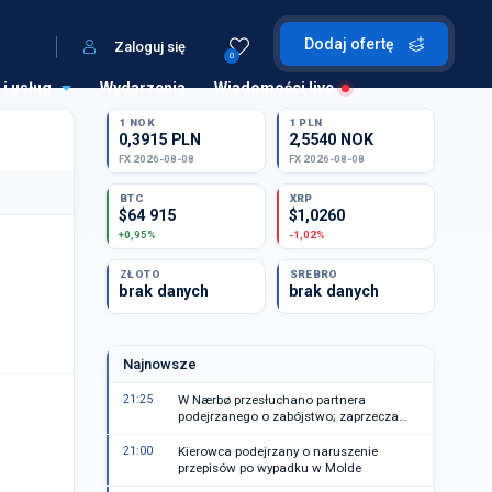
Dodaj ofertę
Zaloguj się
0
 i usług
Wydarzenia
Wiadomości live
1 NOK
1 PLN
0,3915 PLN
2,5540 NOK
FX 2026-08-08
FX 2026-08-08
BTC
XRP
$64 915
$1,0260
+0,95%
-1,02%
ZŁOTO
SREBRO
brak danych
brak danych
Najnowsze
21:25
W Nærbø przesłuchano partnera
podejrzanego o zabójstwo; zaprzecza
zarzutom
21:00
Kierowca podejrzany o naruszenie
przepisów po wypadku w Molde