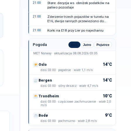
21:00
Støre: decyzja ws. obniżek podatków na
paliwo pozostaje
21:00
Zderzenie trzech pojazdów w tunelu na
E16, dwoje rannych przewieziono do
szpitala
21:00
Korki na E18 przy Lier po najechaniu
Pogoda
Dziś
Jutro
Pojutrze
MET Norway · aktualizacja 08.08.2026 03:05
14°C
Oslo
dziś 03:00 · pogodnie · wiatr 1,1 m/s
14°C
Bergen
dziś 03:00 · silny deszcz · wiatr 4,7 m/s
10°C
Trondheim
dziś 03:00 · częściowe zachmurzenie · wiatr 2,0
m/s
9°C
Bodø
dziś 03:00 · pochmurno · wiatr 2,8 m/s