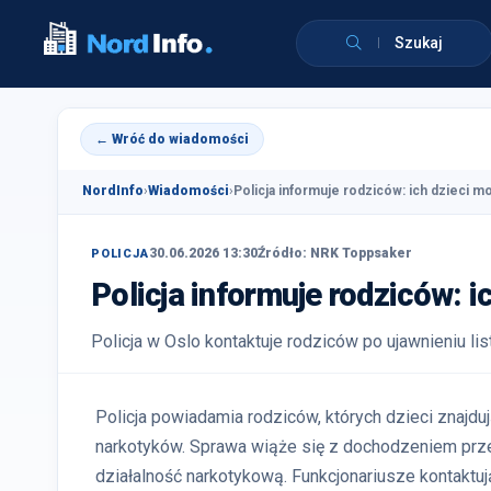
Szukaj
← Wróć do wiadomości
NordInfo
›
Wiadomości
›
Policja informuje rodziców: ich dzieci mo
30.06.2026 13:30
Źródło: NRK Toppsaker
POLICJA
Policja informuje rodziców: i
Policja w Oslo kontaktuje rodziców po ujawnieniu lis
Policja powiadamia rodziców, których dzieci znajduj
narkotyków. Sprawa wiąże się z dochodzeniem przec
działalność narkotykową. Funkcjonariusze kontaktuj