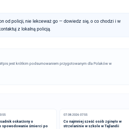
n od policji, nie lekceważ go — dowiedz się, o co chodzi i w
ntaktuj z lokalną policją.
. Wpis jest krótkim podsumowaniem przygotowanym dla Polaków w
0:55
07.08.2026 07:55
osadnik oskarżony o
Co najmniej sześć osób zginęło w
e spowodowanie śmierci po
strzelaninie w szkole w Tajlandii