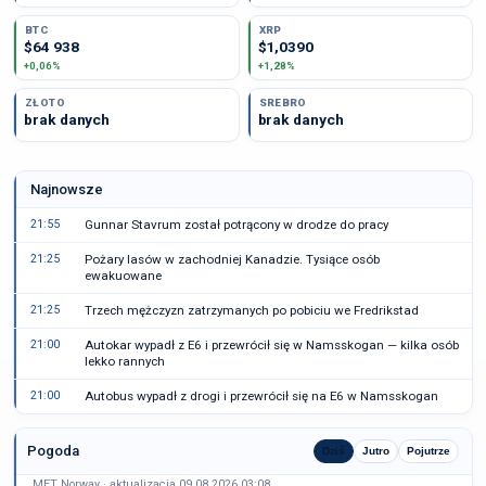
BTC
XRP
$64 938
$1,0390
+0,06%
+1,28%
ZŁOTO
SREBRO
brak danych
brak danych
Najnowsze
21:55
Gunnar Stavrum został potrącony w drodze do pracy
21:25
Pożary lasów w zachodniej Kanadzie. Tysiące osób
ewakuowane
21:25
Trzech mężczyzn zatrzymanych po pobiciu we Fredrikstad
21:00
Autokar wypadł z E6 i przewrócił się w Namsskogan — kilka osób
lekko rannych
21:00
Autobus wypadł z drogi i przewrócił się na E6 w Namsskogan
Pogoda
Dziś
Jutro
Pojutrze
MET Norway · aktualizacja 09.08.2026 03:08