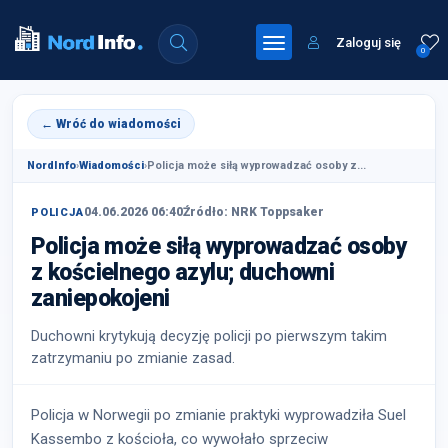
Zaloguj się
0
← Wróć do wiadomości
NordInfo
›
Wiadomości
›
Policja może siłą wyprowadzać osoby z...
04.06.2026 06:40
Źródło: NRK Toppsaker
POLICJA
Policja może siłą wyprowadzać osoby
z kościelnego azylu; duchowni
zaniepokojeni
Duchowni krytykują decyzję policji po pierwszym takim
zatrzymaniu po zmianie zasad.
Policja w Norwegii po zmianie praktyki wyprowadziła Suel
Kassembo z kościoła, co wywołało sprzeciw