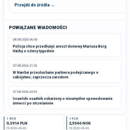
Przejdź do źródła →
POWIĄZANE WIADOMOŚCI
08.08.2026 06:40
Policja chce przedłużyć areszt domowy Mariusa Borg
Høiby o cztery tygodnie
07.08.2026 21:25
W Nærbø przesłuchano partnera podejrzanego o
zabójstwo; zaprzecza zarzutom
07.08.2026 20:55
Izraelski osadnik oskarżony o nieumyślne spowodowanie
śmierci po strzelaninie
1 NOK
1 PLN
0,3914 PLN
2,5546 NOK
FX 2026-08-09
FX 2026-08-09