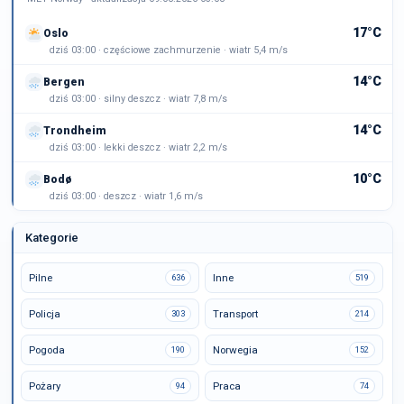
17°C
Oslo
dziś 03:00 · częściowe zachmurzenie · wiatr 5,4 m/s
14°C
Bergen
dziś 03:00 · silny deszcz · wiatr 7,8 m/s
14°C
Trondheim
dziś 03:00 · lekki deszcz · wiatr 2,2 m/s
10°C
Bodø
dziś 03:00 · deszcz · wiatr 1,6 m/s
Kategorie
Pilne
Inne
636
519
Policja
Transport
303
214
Pogoda
Norwegia
190
152
Pożary
Praca
94
74