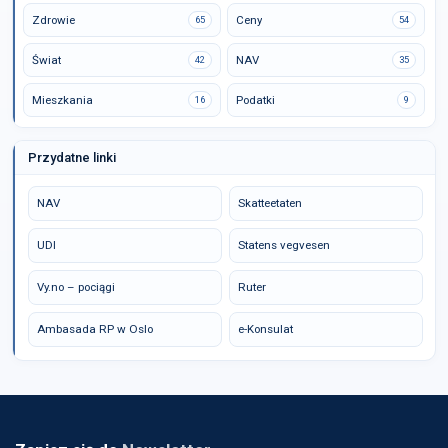
Zdrowie
Ceny
65
54
Świat
NAV
42
35
Mieszkania
Podatki
16
9
Przydatne linki
NAV
Skatteetaten
UDI
Statens vegvesen
Vy.no – pociągi
Ruter
Ambasada RP w Oslo
e-Konsulat