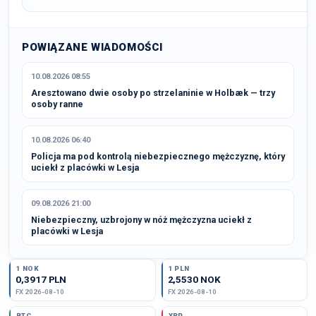
POWIĄZANE WIADOMOŚCI
10.08.2026 08:55
Aresztowano dwie osoby po strzelaninie w Holbæk — trzy
osoby ranne
10.08.2026 06:40
Policja ma pod kontrolą niebezpiecznego mężczyznę, który
uciekł z placówki w Lesja
09.08.2026 21:00
Niebezpieczny, uzbrojony w nóż mężczyzna uciekł z
placówki w Lesja
1 NOK
1 PLN
0,3917 PLN
2,5530 NOK
FX 2026-08-10
FX 2026-08-10
BTC
XRP