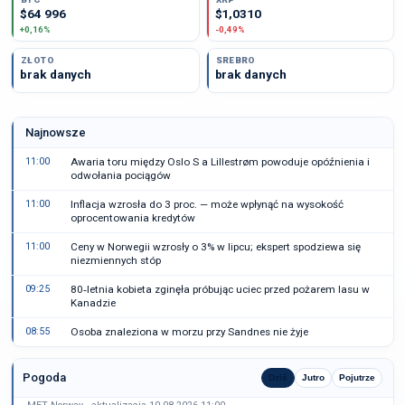
$64 996
$1,0310
+0,16%
-0,49%
ZŁOTO
SREBRO
brak danych
brak danych
Najnowsze
11:00
Awaria toru między Oslo S a Lillestrøm powoduje opóźnienia i
odwołania pociągów
11:00
Inflacja wzrosła do 3 proc. — może wpłynąć na wysokość
oprocentowania kredytów
11:00
Ceny w Norwegii wzrosły o 3% w lipcu; ekspert spodziewa się
niezmiennych stóp
09:25
80‑letnia kobieta zginęła próbując uciec przed pożarem lasu w
Kanadzie
08:55
Osoba znaleziona w morzu przy Sandnes nie żyje
Pogoda
Dziś
Jutro
Pojutrze