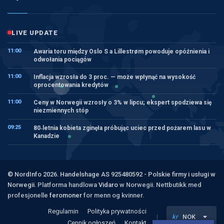
LIVE UPDATE
11:00
Awaria toru między Oslo S a Lillestrøm powoduje opóźnienia i
odwołania pociągów
11:00
Inflacja wzrosła do 3 proc. — może wpłynąć na wysokość
oprocentowania kredytów
11:00
Ceny w Norwegii wzrosły o 3% w lipcu; ekspert spodziewa się
niezmiennych stóp
09:25
80‑letnia kobieta zginęła próbując uciec przed pożarem lasu w
Kanadzie
© NordInfo 2026. Handelshage AS 925480592 - Polskie firmy i usługi w
Norwegii.
Platforma handlowa
Vidaro
w Norwegii. Nettbutikk med
profesjonelle
feromoner
for menn og kvinner.
Regulamin
Polityka prywatności
kr
NOK
Cennik ogłoszeń
Kontakt