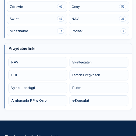
Zdrowie
Ceny
66
56
Świat
NAV
42
35
Mieszkania
Podatki
16
9
Przydatne linki
NAV
Skatteetaten
UDI
Statens vegvesen
Vy.no – pociągi
Ruter
Ambasada RP w Oslo
e-Konsulat