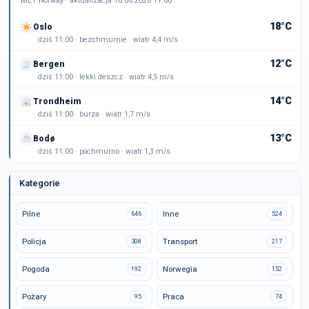
MET Norway · aktualizacja 10.08.2026 11:00
18°C
Oslo
dziś 11:00 · bezchmurnie · wiatr 4,4 m/s
12°C
Bergen
dziś 11:00 · lekki deszcz · wiatr 4,5 m/s
14°C
Trondheim
dziś 11:00 · burza · wiatr 1,7 m/s
13°C
Bodø
dziś 11:00 · pochmurno · wiatr 1,3 m/s
Kategorie
Pilne
Inne
646
524
Policja
Transport
308
217
Pogoda
Norwegia
192
152
Pożary
Praca
95
74