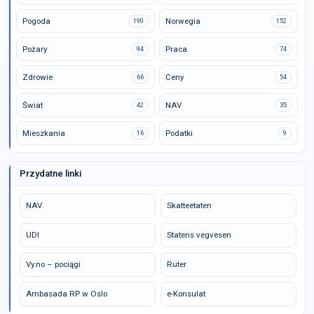
Pogoda
Norwegia
190
152
Pożary
Praca
94
74
Zdrowie
Ceny
66
54
Świat
NAV
42
35
Mieszkania
Podatki
16
9
Przydatne linki
NAV
Skatteetaten
UDI
Statens vegvesen
Vy.no – pociągi
Ruter
Ambasada RP w Oslo
e-Konsulat