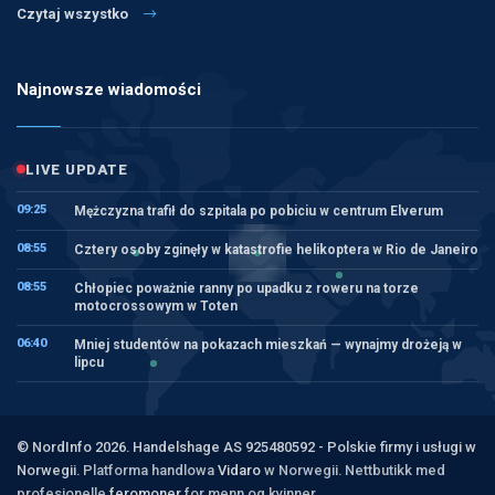
Czytaj wszystko
Najnowsze wiadomości
LIVE UPDATE
09:25
Mężczyzna trafił do szpitala po pobiciu w centrum Elverum
08:55
Cztery osoby zginęły w katastrofie helikoptera w Rio de Janeiro
08:55
Chłopiec poważnie ranny po upadku z roweru na torze
motocrossowym w Toten
06:40
Mniej studentów na pokazach mieszkań — wynajmy drożeją w
lipcu
© NordInfo 2026. Handelshage AS 925480592 - Polskie firmy i usługi w
Norwegii.
Platforma handlowa
Vidaro
w Norwegii. Nettbutikk med
profesjonelle
feromoner
for menn og kvinner.