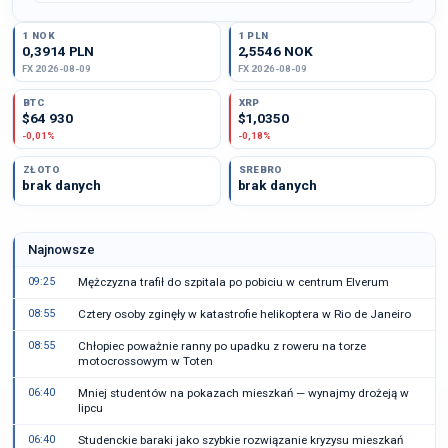
1 NOK
1 PLN
0,3914 PLN
2,5546 NOK
FX 2026-08-09
FX 2026-08-09
BTC
XRP
$64 930
$1,0350
-0,01%
-0,18%
ZŁOTO
SREBRO
brak danych
brak danych
Najnowsze
09:25
Mężczyzna trafił do szpitala po pobiciu w centrum Elverum
08:55
Cztery osoby zginęły w katastrofie helikoptera w Rio de Janeiro
08:55
Chłopiec poważnie ranny po upadku z roweru na torze
motocrossowym w Toten
06:40
Mniej studentów na pokazach mieszkań — wynajmy drożeją w
lipcu
06:40
Studenckie baraki jako szybkie rozwiązanie kryzysu mieszkań