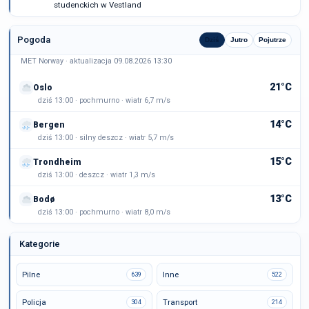
studenckich w Vestland
Pogoda
Dziś
Jutro
Pojutrze
MET Norway · aktualizacja 09.08.2026 13:30
21°C
Oslo
dziś 13:00 · pochmurno · wiatr 6,7 m/s
14°C
Bergen
dziś 13:00 · silny deszcz · wiatr 5,7 m/s
15°C
Trondheim
dziś 13:00 · deszcz · wiatr 1,3 m/s
13°C
Bodø
dziś 13:00 · pochmurno · wiatr 8,0 m/s
Kategorie
Pilne
Inne
639
522
Policja
Transport
304
214