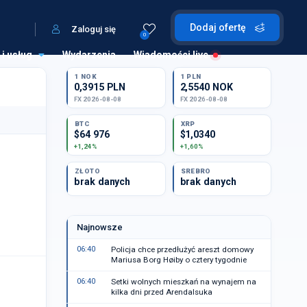
Dodaj ofertę
Zaloguj się
0
 i usług
Wydarzenia
Wiadomości live
1 NOK
1 PLN
0,3915 PLN
2,5540 NOK
FX 2026-08-08
FX 2026-08-08
BTC
XRP
$64 976
$1,0340
+1,24%
+1,60%
ZŁOTO
SREBRO
brak danych
brak danych
Najnowsze
06:40
Policja chce przedłużyć areszt domowy
Mariusa Borg Høiby o cztery tygodnie
06:40
Setki wolnych mieszkań na wynajem na
kilka dni przed Arendalsuka