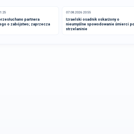
1:25
07.08.2026 20:55
rzesłuchano partnera
Izraelski osadnik oskarżony o
ego o zabójstwo; zaprzecza
nieumyślne spowodowanie śmierci p
strzelaninie