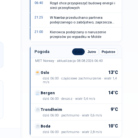
06:40
Rząd chce przyspieszyć budowę energii i
sieci przesyłowych
21:25
W Nærbø przesłuchano partnera
podejrzanego o zabójstwo; zaprzecza
zarzutom
21:00
Kierowca podejrzany o naruszenie
przepisów po wypadku w Molde
Pogoda
Dziś
Jutro
Pojutrze
MET Norway · aktualizacja 08.08.2026 06:40
13°C
Oslo
dziś 06:00 · częściowe zachmurzenie · wiatr 1,4
m/s
14°C
Bergen
dziś 06:00 · deszcz · wiatr 5,4 m/s
9°C
Trondheim
dziś 06:00 · pochmurno · wiatr 0,6 m/s
10°C
Bodø
dziś 06:00 · pochmurno · wiatr 2,8 m/s