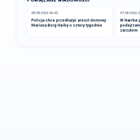
POWIĄZANE WIADOMOŚCI
08.08.2026 06:40
07.08.2026 2
Policja chce przedłużyć areszt domowy
W Nærbø p
Mariusa Borg Høiby o cztery tygodnie
podejrzan
zarzutom