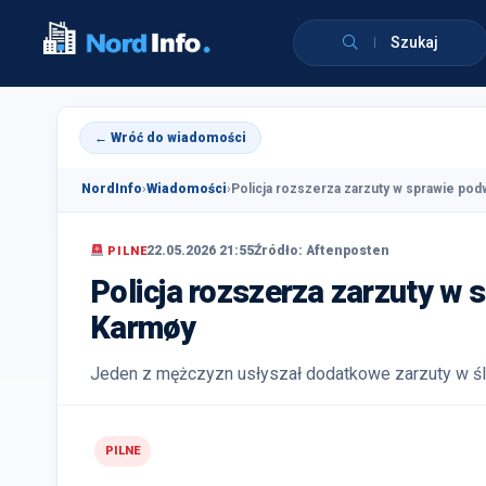
Szukaj
← Wróć do wiadomości
NordInfo
›
Wiadomości
›
Policja rozszerza zarzuty w sprawie pod
22.05.2026 21:55
Źródło: Aftenposten
PILNE
Policja rozszerza zarzuty w
Karmøy
Jeden z mężczyzn usłyszał dodatkowe zarzuty w ś
PILNE