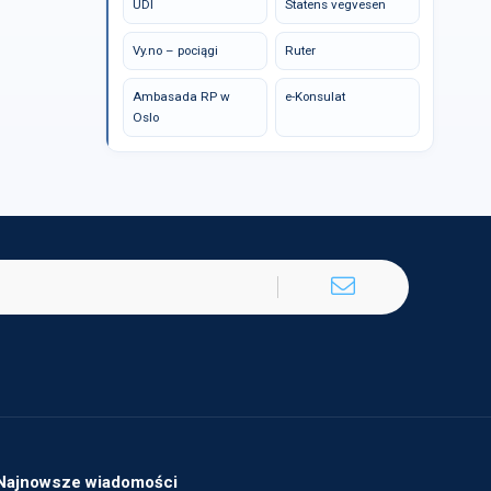
UDI
Statens vegvesen
Vy.no – pociągi
Ruter
Ambasada RP w
e-Konsulat
Oslo
Najnowsze wiadomości