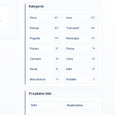
Kategorie
Pilne
Inne
621
515
o
Policja
Transport
303
208
Pogoda
Norwegia
183
152
Pożary
Praca
92
74
Zdrowie
Ceny
64
53
Świat
NAV
42
35
Mieszkania
Podatki
16
9
Przydatne linki
NAV
Skatteetaten