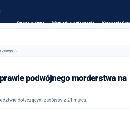
Strona główna
Wszystkie ogłoszenia
Kategorie firm
wójnego...
 sprawie podwójnego morderstwa na
ledztwie dotyczącym zabójstw z 21 marca.