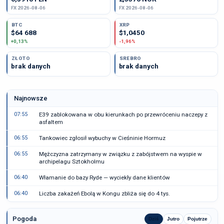
FX 2026-08-06
FX 2026-08-06
BTC
XRP
$64 688
$1,0450
+0,13%
-1,96%
ZŁOTO
SREBRO
brak danych
brak danych
Najnowsze
07:55
E39 zablokowana w obu kierunkach po przewróceniu naczepy z
asfaltem
06:55
Tankowiec zgłosił wybuchy w Cieśninie Hormuz
06:55
Mężczyzna zatrzymany w związku z zabójstwem na wyspie w
archipelagu Sztokholmu
06:40
Włamanie do bazy Ryde — wyciekły dane klientów
06:40
Liczba zakażeń Ebolą w Kongu zbliża się do 4 tys.
Pogoda
Dziś
Jutro
Pojutrze