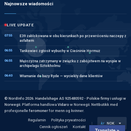
Najnowsze wiadomości
LIVE UPDATE
07:55
E39 zablokowana w obu kierunkach po przewróceniu naczepy z
asfaltem
06:55
Tankowiec zgłosił wybuchy w Cieśninie Hormuz
06:55
Mężczyzna zatrzymany w związku z zabójstwem na wyspie w
archipelagu Sztokholmu
06:40
Włamanie do bazy Ryde — wyciekły dane klientów
© NordInfo 2026. Handelshage AS 925480592 - Polskie firmy i usługi w
Norwegii.
Platforma handlowa
Vidaro
w Norwegii. Nettbutikk med
profesjonelle
feromoner
for menn og kvinner.
Regulamin
Polityka prywatności
kr
NOK
Cennik ogłoszeń
Kontakt
Translate »