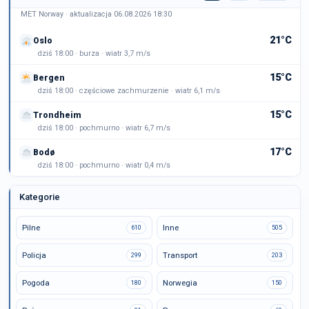
MET Norway · aktualizacja 06.08.2026 18:30
21°C
Oslo
dziś 18:00 · burza · wiatr 3,7 m/s
15°C
Bergen
dziś 18:00 · częściowe zachmurzenie · wiatr 6,1 m/s
15°C
Trondheim
dziś 18:00 · pochmurno · wiatr 6,7 m/s
17°C
Bodø
dziś 18:00 · pochmurno · wiatr 0,4 m/s
Kategorie
Pilne
Inne
610
505
Policja
Transport
299
203
Pogoda
Norwegia
180
150