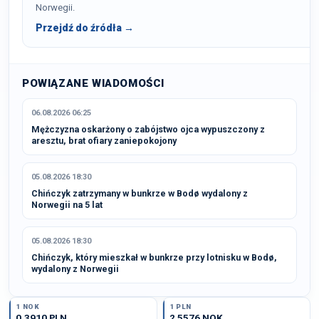
Norwegii.
Przejdź do źródła →
POWIĄZANE WIADOMOŚCI
06.08.2026 06:25
Mężczyzna oskarżony o zabójstwo ojca wypuszczony z
aresztu, brat ofiary zaniepokojony
05.08.2026 18:30
Chińczyk zatrzymany w bunkrze w Bodø wydalony z
Norwegii na 5 lat
05.08.2026 18:30
Chińczyk, który mieszkał w bunkrze przy lotnisku w Bodø,
wydalony z Norwegii
1 NOK
1 PLN
0,3910 PLN
2,5576 NOK