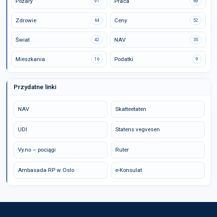
Pożary
Praca
91
69
Zdrowie
Ceny
64
52
Świat
NAV
42
35
Mieszkania
Podatki
16
9
Przydatne linki
NAV
Skatteetaten
UDI
Statens vegvesen
Vy.no – pociągi
Ruter
Ambasada RP w Oslo
e-Konsulat