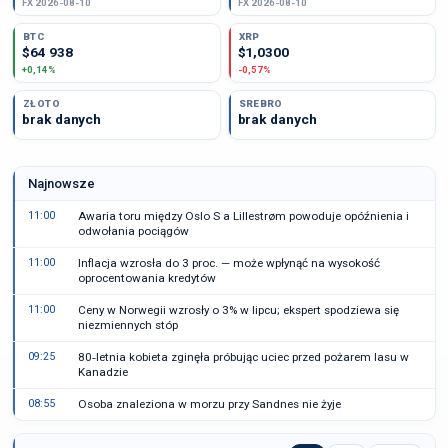
FX 2026-08-10
FX 2026-08-10
BTC
XRP
$64 938
$1,0300
+0,14%
-0,57%
ZŁOTO
SREBRO
brak danych
brak danych
Najnowsze
11:00
Awaria toru między Oslo S a Lillestrøm powoduje opóźnienia i
odwołania pociągów
11:00
Inflacja wzrosła do 3 proc. — może wpłynąć na wysokość
oprocentowania kredytów
11:00
Ceny w Norwegii wzrosły o 3% w lipcu; ekspert spodziewa się
niezmiennych stóp
09:25
80‑letnia kobieta zginęła próbując uciec przed pożarem lasu w
Kanadzie
08:55
Osoba znaleziona w morzu przy Sandnes nie żyje