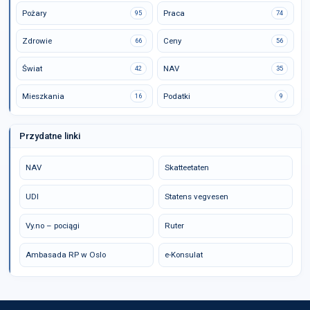
Pożary
Praca
95
74
Zdrowie
Ceny
66
56
Świat
NAV
42
35
Mieszkania
Podatki
16
9
Przydatne linki
NAV
Skatteetaten
UDI
Statens vegvesen
Vy.no – pociągi
Ruter
Ambasada RP w Oslo
e-Konsulat