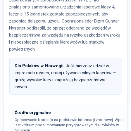
zaparkowanych autobusów russen. W 12 z nich
znaleziono zamontowane urządzenia laserowe klasy 4,
łącznie 15 jednostek zostało zabezpieczonych, aby
zapobiec dalszemu użyciu. Operasjonsleder Bjørn Gunnar
Nysæter podkreślił, że sprzęt odebrano ze względów
bezpieczeństwa ze względu na ryzyko uszkodzeń wzroku
i niebezpieczne oślepianie kierowców lub statków
powietrznych.
Dla Polaków w Norwegii:
Jeśli bierzesz udział w
imprezach russen, unikaj używania silnych laserów —
grożą wysokie kary i zagrażają bezpieczeństwu
innych.
Źródło oryginalne
Opracowanie NordInfo na podstawie informacji źródłowej. Wpis
jest krótkim podsumowaniem przygotowanym dla Polaków w
Norwegii.