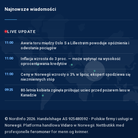
Najnowsze wiadomości
LIVE UPDATE
11:00
Awaria toru między Oslo S a Lillestrøm powoduje opóźnienia i
odwołania pociągów
11:00
Inflacja wzrosła do 3 proc. — może wpłynąć na wysokość
oprocentowania kredytów
11:00
Ceny w Norwegii wzrosły o 3% w lipcu; ekspert spodziewa się
niezmiennych stóp
09:25
80‑letnia kobieta zginęła próbując uciec przed pożarem lasu w
Kanadzie
© NordInfo 2026. Handelshage AS 925480592 - Polskie firmy i usługi w
Norwegii.
Platforma handlowa
Vidaro
w Norwegii. Nettbutikk med
profesjonelle
feromoner
for menn og kvinner.