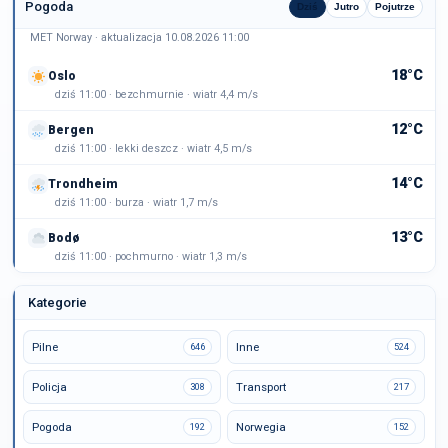
Pogoda
Dziś
Jutro
Pojutrze
MET Norway · aktualizacja 10.08.2026 11:00
18°C
Oslo
dziś 11:00 · bezchmurnie · wiatr 4,4 m/s
12°C
Bergen
dziś 11:00 · lekki deszcz · wiatr 4,5 m/s
14°C
Trondheim
dziś 11:00 · burza · wiatr 1,7 m/s
13°C
Bodø
dziś 11:00 · pochmurno · wiatr 1,3 m/s
Kategorie
Pilne
Inne
646
524
Policja
Transport
308
217
Pogoda
Norwegia
192
152