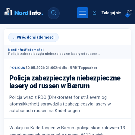
Zaloguj się
0
← Wróć do wiadomości
NordInfo
›
Wiadomości
›
Policja zabezpieczyła niebezpieczne lasery od russen...
30.05.2026 21:00
Źródło: NRK Toppsaker
POLICJA
Policja zabezpieczyła niebezpieczne
lasery od russen w Bærum
Policja wraz z RDO (Direktoratet for strålevern og
atomsikkerhet) sprawdziła i zabezpieczyła lasery w
autobusach russen na Kadettangen.
W akcji na Kadettangen w Bærum policja skontrolowała 13