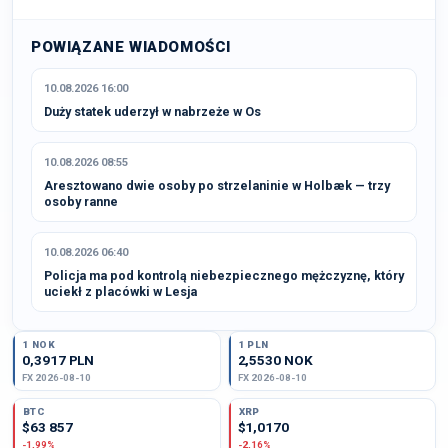
POWIĄZANE WIADOMOŚCI
10.08.2026 16:00
Duży statek uderzył w nabrzeże w Os
10.08.2026 08:55
Aresztowano dwie osoby po strzelaninie w Holbæk — trzy
osoby ranne
10.08.2026 06:40
Policja ma pod kontrolą niebezpiecznego mężczyznę, który
uciekł z placówki w Lesja
1 NOK
1 PLN
0,3917 PLN
2,5530 NOK
FX 2026-08-10
FX 2026-08-10
BTC
XRP
$63 857
$1,0170
-1,99%
-2,16%