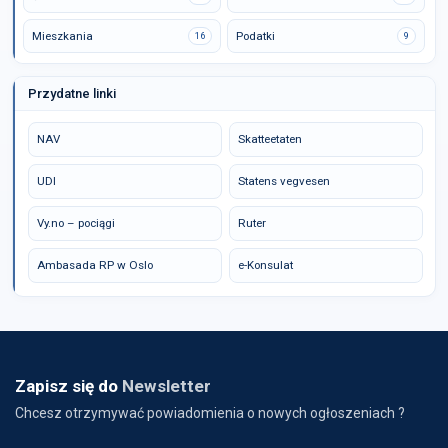
Mieszkania
Podatki
16
9
Przydatne linki
NAV
Skatteetaten
UDI
Statens vegvesen
Vy.no – pociągi
Ruter
Ambasada RP w Oslo
e-Konsulat
Zapisz się do
Newsletter
Chcesz otrzymywać powiadomienia o nowych ogłoszeniach ?