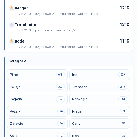
12°C
Bergen
dziś 21:00 · częściowe zachmurzenie · wiatr 4,9 m/s
13°C
Trondheim
dziś 21:00 · pochmurno · wiatr 4,6 m/s
11°C
Bodø
dziś 21:00 · częściowe zachmurzenie · wiatr 4,5 m/s
Kategorie
Pilne
Inne
648
529
Policja
Transport
309
218
Pogoda
Norwegia
192
154
Pożary
Praca
96
74
Zdrowie
Ceny
66
56
Świat
NAV
42
35