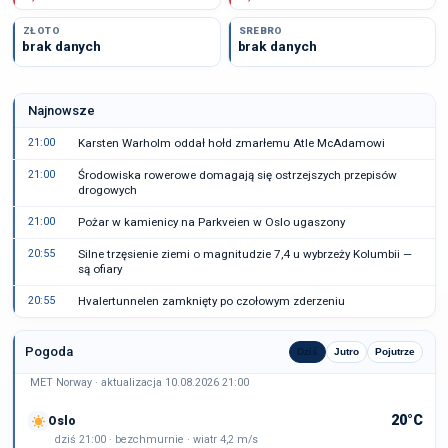
ZŁOTO
SREBRO
brak danych
brak danych
Najnowsze
21:00
Karsten Warholm oddał hołd zmarłemu Atle McAdamowi
21:00
Środowiska rowerowe domagają się ostrzejszych przepisów
drogowych
21:00
Pożar w kamienicy na Parkveien w Oslo ugaszony
20:55
Silne trzęsienie ziemi o magnitudzie 7,4 u wybrzeży Kolumbii —
są ofiary
20:55
Hvalertunnelen zamknięty po czołowym zderzeniu
Pogoda
Dziś
Jutro
Pojutrze
MET Norway · aktualizacja 10.08.2026 21:00
20°C
Oslo
dziś 21:00 · bezchmurnie · wiatr 4,2 m/s