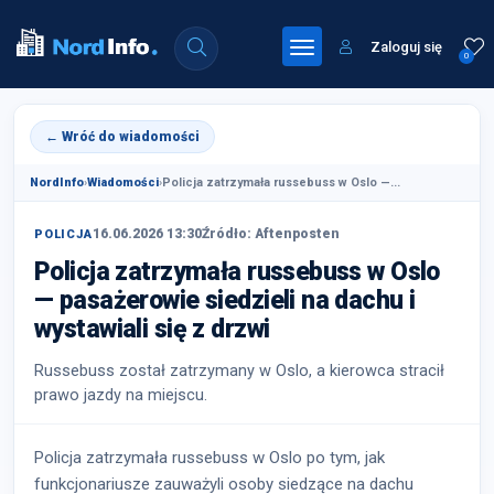
Zaloguj się
0
← Wróć do wiadomości
NordInfo
›
Wiadomości
›
Policja zatrzymała russebuss w Oslo —...
16.06.2026 13:30
Źródło: Aftenposten
POLICJA
Policja zatrzymała russebuss w Oslo
— pasażerowie siedzieli na dachu i
wystawiali się z drzwi
Russebuss został zatrzymany w Oslo, a kierowca stracił
prawo jazdy na miejscu.
Policja zatrzymała russebuss w Oslo po tym, jak
funkcjonariusze zauważyli osoby siedzące na dachu