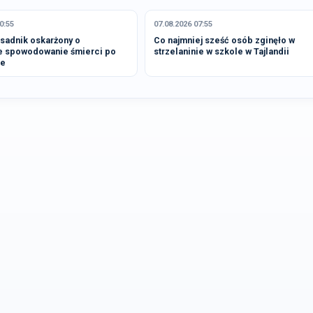
0:55
07.08.2026 07:55
osadnik oskarżony o
Co najmniej sześć osób zginęło w
e spowodowanie śmierci po
strzelaninie w szkole w Tajlandii
ie