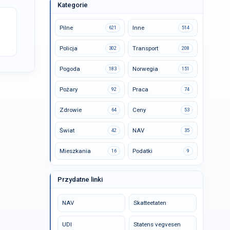
Kategorie
Pilne
Inne
621
514
Policja
Transport
302
208
Pogoda
Norwegia
183
151
Pożary
Praca
92
74
Zdrowie
Ceny
64
53
Świat
NAV
42
35
Mieszkania
Podatki
16
9
Przydatne linki
NAV
Skatteetaten
UDI
Statens vegvesen