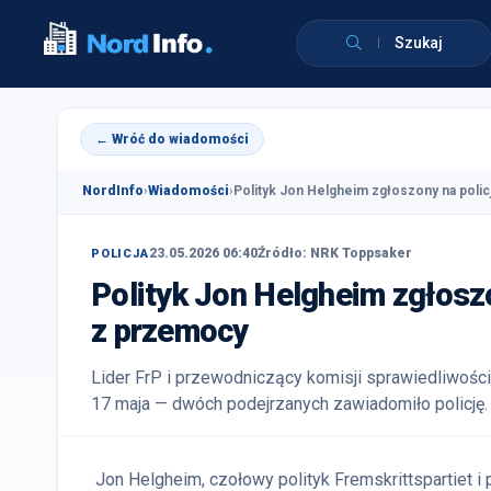
Szukaj
← Wróć do wiadomości
NordInfo
›
Wiadomości
›
Polityk Jon Helgheim zgłoszony na policj
23.05.2026 06:40
Źródło: NRK Toppsaker
POLICJA
Polityk Jon Helgheim zgłoszo
z przemocy
Lider FrP i przewodniczący komisji sprawiedliwośc
17 maja — dwóch podejrzanych zawiadomiło policję.
Jon Helgheim, czołowy polityk Fremskrittspartiet i