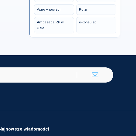
Vy.no – pociągi
Ruter
Ambasada RP w
e-Konsulat
Oslo
Najnowsze wiadomości