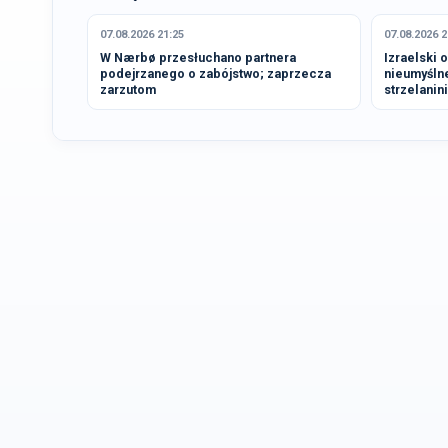
07.08.2026 21:25
07.08.2026 2
W Nærbø przesłuchano partnera
Izraelski 
podejrzanego o zabójstwo; zaprzecza
nieumyśln
zarzutom
strzelanin