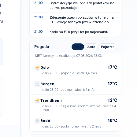
21:00
Støre: decyzja ws. obniżek podatków na
i
paliwo pozostaje
z
21:00
Zderzenie trzech pojazdów w tunelu na
ra
E16, dwoje rannych przewieziono do
szpitala
21:00
Korki na E18 przy Lier po najechaniu
Pogoda
Dziś
Jutro
Pojutrze
MET Norway · aktualizacja 07.08.2026 23:03
17°C
Oslo
dziś 23:00 · pogodnie · wiatr 1,4 m/s
12°C
Bergen
dziś 23:00 · deszcz · wiatr 6,4 m/s
12°C
Trondheim
dziś 23:00 · częściowe zachmurzenie · wiatr 1,4
m/s
10°C
Bodø
dziś 23:00 · pochmurno · wiatr 3,2 m/s