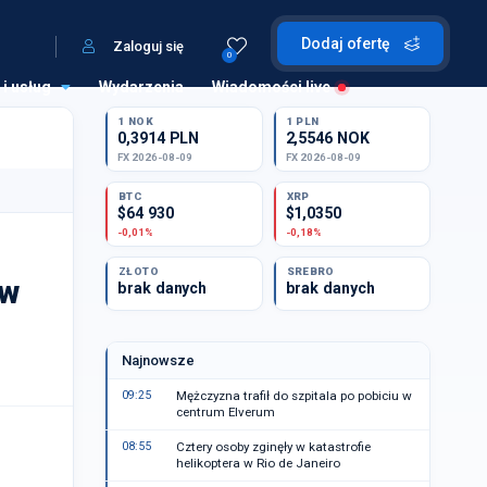
Dodaj ofertę
Zaloguj się
0
 i usług
Wydarzenia
Wiadomości live
1 NOK
1 PLN
0,3914 PLN
2,5546 NOK
FX 2026-08-09
FX 2026-08-09
BTC
XRP
$64 930
$1,0350
-0,01%
-0,18%
ZŁOTO
SREBRO
 w
brak danych
brak danych
Najnowsze
09:25
Mężczyzna trafił do szpitala po pobiciu w
centrum Elverum
08:55
Cztery osoby zginęły w katastrofie
helikoptera w Rio de Janeiro