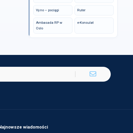
Vy.no – pociągi
Ruter
Ambasada RP w
e-Konsulat
Oslo
Najnowsze wiadomości