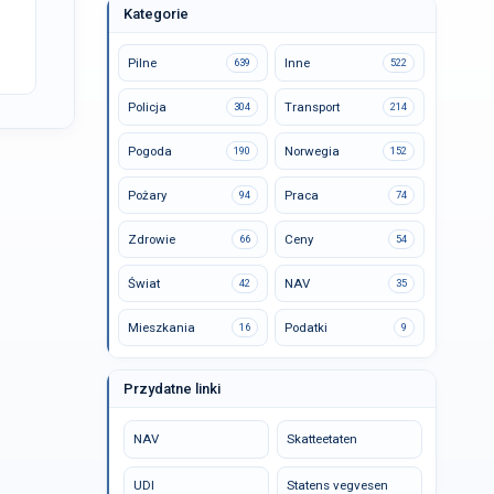
Kategorie
Pilne
Inne
639
522
Policja
Transport
304
214
Pogoda
Norwegia
190
152
Pożary
Praca
94
74
Zdrowie
Ceny
66
54
Świat
NAV
42
35
Mieszkania
Podatki
16
9
Przydatne linki
NAV
Skatteetaten
UDI
Statens vegvesen