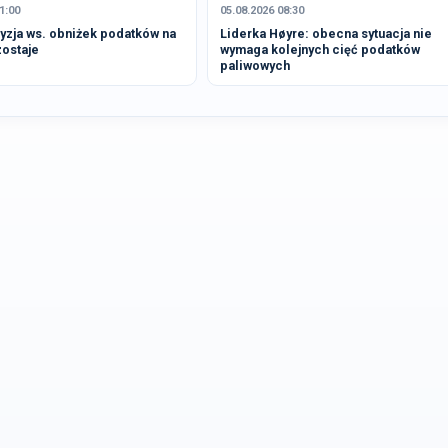
1:00
05.08.2026 08:30
yzja ws. obniżek podatków na
Liderka Høyre: obecna sytuacja nie
zostaje
wymaga kolejnych cięć podatków
paliwowych