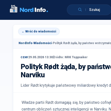
Szukaj
← Wróć do wiadomości
NordInfo
›
Wiadomości
›
Polityk Rødt żąda, by państwo wstrzymało
29.05.2026 13:30
Źródło: NRK Toppsaker
CENY
Polityk Rødt żąda, by państw
Narviku
Lider Rødt krytykuje państwowy miliardowy kredyt d
Władze partii Rødt domagają się, by państwo cofnęł
centrum obliczeń sztucznej inteligencji w Narviku