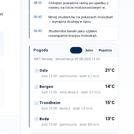
08:55
Chłopiec poważnie ranny po upadku z
roweru na torze motocrossowym w
Toten
aw
06:40
Mniej studentów na pokazach mieszkań
— wynajmy drożeją w lipcu
06:40
Studenckie baraki jako szybkie
rozwiązanie kryzysu mieszkań
studenckich w Vestland
Pogoda
Dziś
Jutro
Pojutrze
MET Norway · aktualizacja 09.08.2026 13:30
21°C
Oslo
dziś 13:00 · pochmurno · wiatr 6,7 m/s
14°C
Bergen
dziś 13:00 · silny deszcz · wiatr 5,7 m/s
15°C
Trondheim
dziś 13:00 · deszcz · wiatr 1,3 m/s
13°C
Bodø
dziś 13:00 · pochmurno · wiatr 8,0 m/s