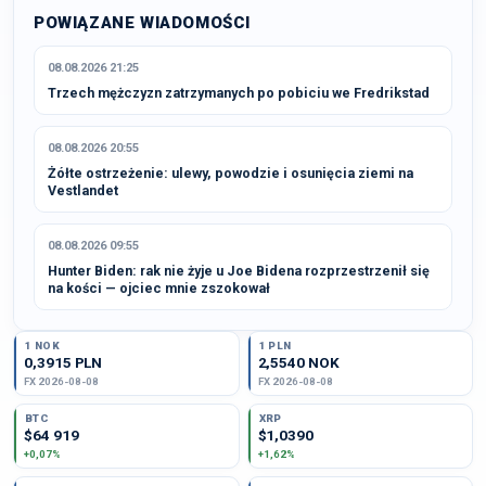
POWIĄZANE WIADOMOŚCI
08.08.2026 21:25
Trzech mężczyzn zatrzymanych po pobiciu we Fredrikstad
08.08.2026 20:55
Żółte ostrzeżenie: ulewy, powodzie i osunięcia ziemi na
Vestlandet
08.08.2026 09:55
Hunter Biden: rak nie żyje u Joe Bidena rozprzestrzenił się
na kości — ojciec mnie zszokował
1 NOK
1 PLN
0,3915 PLN
2,5540 NOK
FX 2026-08-08
FX 2026-08-08
BTC
XRP
$64 919
$1,0390
+0,07%
+1,62%