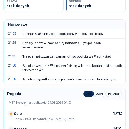
ZŁOTO
SREBRO
brak danych
brak danych
Najnowsze
21:55
Gunnar Stavrum został potrącony w drodze do pracy
21:25
Pożary lasów w zachodniej Kanadzie. Tysiące osób
ewakuowane
21:25
Trzech mężczyzn zatrzymanych po pobiciu we Fredrikstad
21:00
Autokar wypadł z E6 i przewrócił się w Namsskogan — kilka osób
lekko rannych
21:00
Autobus wypadł z drogi i przewrócił się na E6 w Namsskogan
Pogoda
Dziś
Jutro
Pojutrze
MET Norway · aktualizacja 09.08.2026 01:03
17°C
Oslo
dziś 01:00 · bezchmurnie · wiatr 5,3 m/s