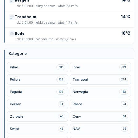
14°C
Bergen
dziś 01:00 · silny deszcz · wiatr 7,3 m/s
14°C
Trondheim
dziś 01:00 · lekki deszcz · wiatr 1,7 m/s
10°C
Bodø
dziś 01:00 · pochmurno · wiatr 2,2 m/s
Kategorie
Pilne
Inne
636
519
Policja
Transport
303
214
Pogoda
Norwegia
190
152
Pożary
Praca
94
74
Zdrowie
Ceny
65
54
Świat
NAV
42
35