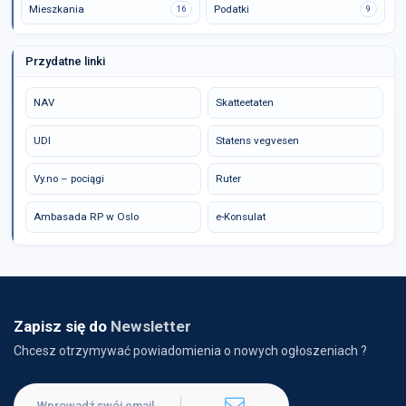
Mieszkania
Podatki
16
9
Przydatne linki
NAV
Skatteetaten
UDI
Statens vegvesen
Vy.no – pociągi
Ruter
Ambasada RP w Oslo
e-Konsulat
Zapisz się do
Newsletter
Chcesz otrzymywać powiadomienia o nowych ogłoszeniach ?