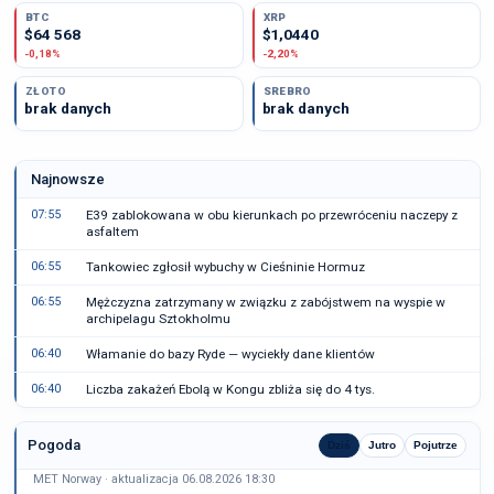
BTC
XRP
$64 568
$1,0440
-0,18%
-2,20%
ZŁOTO
SREBRO
brak danych
brak danych
Najnowsze
07:55
E39 zablokowana w obu kierunkach po przewróceniu naczepy z
asfaltem
06:55
Tankowiec zgłosił wybuchy w Cieśninie Hormuz
06:55
Mężczyzna zatrzymany w związku z zabójstwem na wyspie w
archipelagu Sztokholmu
06:40
Włamanie do bazy Ryde — wyciekły dane klientów
06:40
Liczba zakażeń Ebolą w Kongu zbliża się do 4 tys.
Pogoda
Dziś
Jutro
Pojutrze
MET Norway · aktualizacja 06.08.2026 18:30