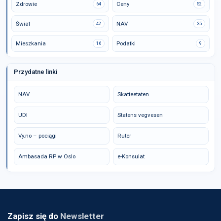
Zdrowie
Ceny
64
52
Świat
NAV
42
35
Mieszkania
Podatki
16
9
Przydatne linki
NAV
Skatteetaten
UDI
Statens vegvesen
Vy.no – pociągi
Ruter
Ambasada RP w Oslo
e-Konsulat
Zapisz się do
Newsletter