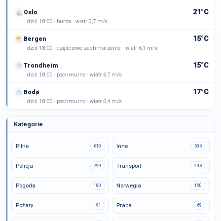
21°C
Oslo
dziś 18:00 · burza · wiatr 3,7 m/s
15°C
Bergen
dziś 18:00 · częściowe zachmurzenie · wiatr 6,1 m/s
15°C
Trondheim
dziś 18:00 · pochmurno · wiatr 6,7 m/s
17°C
Bodø
dziś 18:00 · pochmurno · wiatr 0,4 m/s
Kategorie
Pilne
Inne
610
505
Policja
Transport
299
203
Pogoda
Norwegia
180
150
Pożary
Praca
91
69