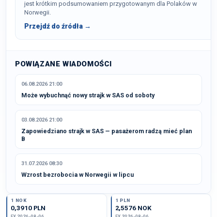
jest krótkim podsumowaniem przygotowanym dla Polaków w
Norwegii.
Przejdź do źródła →
POWIĄZANE WIADOMOŚCI
06.08.2026 21:00
Może wybuchnąć nowy strajk w SAS od soboty
03.08.2026 21:00
Zapowiedziano strajk w SAS — pasażerom radzą mieć plan
B
31.07.2026 08:30
Wzrost bezrobocia w Norwegii w lipcu
1 NOK
1 PLN
0,3910 PLN
2,5576 NOK
FX 2026-08-06
FX 2026-08-06