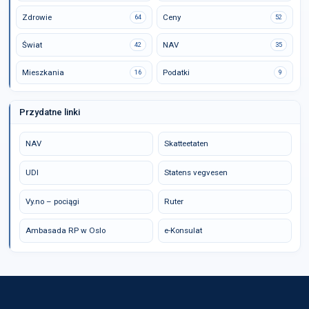
Zdrowie
Ceny
64
52
Świat
NAV
42
35
Mieszkania
Podatki
16
9
Przydatne linki
NAV
Skatteetaten
UDI
Statens vegvesen
Vy.no – pociągi
Ruter
Ambasada RP w Oslo
e-Konsulat