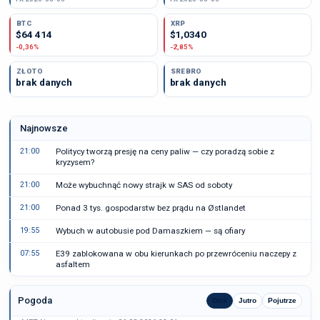
BTC
XRP
$64 414
$1,0340
-0,36%
-2,85%
ZŁOTO
SREBRO
brak danych
brak danych
Najnowsze
21:00
Politycy tworzą presję na ceny paliw — czy poradzą sobie z
kryzysem?
21:00
Może wybuchnąć nowy strajk w SAS od soboty
21:00
Ponad 3 tys. gospodarstw bez prądu na Østlandet
19:55
Wybuch w autobusie pod Damaszkiem — są ofiary
07:55
E39 zablokowana w obu kierunkach po przewróceniu naczepy z
asfaltem
Pogoda
Dziś
Jutro
Pojutrze