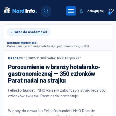
Zaloguj się
0
← Wróć do wiadomości
NordInfo
›
Wiadomości
›
Porozumienie w branży hotelarsko-gastronomicznej — 350...
28.05.2026 11:00
Źródło: NRK Toppsaker
PRACA
Porozumienie w branży hotelarsko-
gastronomicznej — 350 członków
Parat nadal na strajku
Fellesforbundet i NHO Reiseliv zakończyły strajk, lecz 350
członków związku Parat nadal protestuje.
W nocy do czwartku Fellesforbundet i NHO Reiseliv