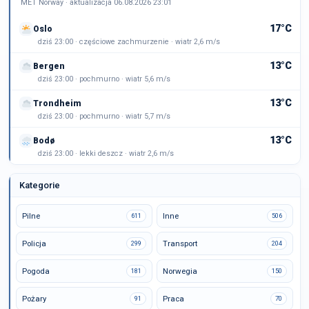
MET Norway · aktualizacja 06.08.2026 23:01
17°C
Oslo
dziś 23:00 · częściowe zachmurzenie · wiatr 2,6 m/s
13°C
Bergen
dziś 23:00 · pochmurno · wiatr 5,6 m/s
13°C
Trondheim
dziś 23:00 · pochmurno · wiatr 5,7 m/s
13°C
Bodø
dziś 23:00 · lekki deszcz · wiatr 2,6 m/s
Kategorie
Pilne
Inne
611
506
Policja
Transport
299
204
Pogoda
Norwegia
181
150
Pożary
Praca
91
70