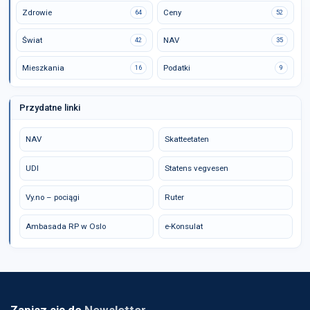
Zdrowie
Ceny
64
52
Świat
NAV
42
35
Mieszkania
Podatki
16
9
Przydatne linki
NAV
Skatteetaten
UDI
Statens vegvesen
Vy.no – pociągi
Ruter
Ambasada RP w Oslo
e-Konsulat