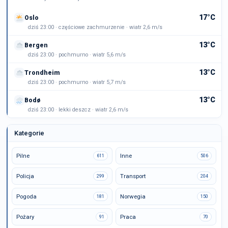
17°C
Oslo
dziś 23:00 · częściowe zachmurzenie · wiatr 2,6 m/s
13°C
Bergen
dziś 23:00 · pochmurno · wiatr 5,6 m/s
13°C
Trondheim
dziś 23:00 · pochmurno · wiatr 5,7 m/s
13°C
Bodø
dziś 23:00 · lekki deszcz · wiatr 2,6 m/s
Kategorie
Pilne
Inne
611
506
Policja
Transport
299
204
Pogoda
Norwegia
181
150
Pożary
Praca
91
70