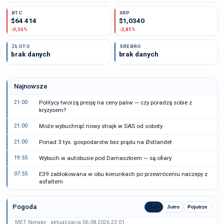
BTC
XRP
$64 414
$1,0340
-0,36%
-2,85%
ZŁOTO
SREBRO
brak danych
brak danych
Najnowsze
21:00
Politycy tworzą presję na ceny paliw — czy poradzą sobie z
kryzysem?
21:00
Może wybuchnąć nowy strajk w SAS od soboty
21:00
Ponad 3 tys. gospodarstw bez prądu na Østlandet
19:55
Wybuch w autobusie pod Damaszkiem — są ofiary
07:55
E39 zablokowana w obu kierunkach po przewróceniu naczepy z
asfaltem
Pogoda
Dziś
Jutro
Pojutrze
MET Norway · aktualizacja 06.08.2026 23:01