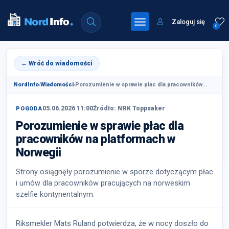
Zaloguj się
0
← Wróć do wiadomości
NordInfo
›
Wiadomości
›
Porozumienie w sprawie płac dla pracowników...
05.06.2026 11:00
Źródło: NRK Toppsaker
POGODA
Porozumienie w sprawie płac dla
pracowników na platformach w
Norwegii
Strony osiągnęły porozumienie w sporze dotyczącym płac
i umów dla pracowników pracujących na norweskim
szelfie kontynentalnym.
Riksmekler Mats Ruland potwierdza, że w nocy doszło do