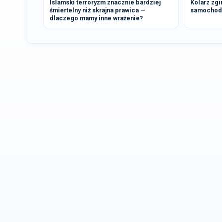
Islamski terroryzm znacznie bardziej
Kolarz zgi
śmiertelny niż skrajna prawica —
samochode
dlaczego mamy inne wrażenie?