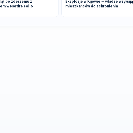
nął po zderzeniu z
Eksplozje w Kijowie — władze wzywają
m w Nordre Follo
mieszkańców do schronienia