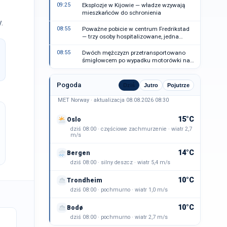
09:25
Eksplozje w Kijowie — władze wzywają
mieszkańców do schronienia
.
08:55
Poważne pobicie w centrum Fredrikstad
— trzy osoby hospitalizowane, jedna
zatrzymana
08:55
Dwóch mężczyzn przetransportowano
śmigłowcem po wypadku motorówki na
Nordmøre
Pogoda
Dziś
Jutro
Pojutrze
MET Norway · aktualizacja 08.08.2026 08:30
15°C
Oslo
dziś 08:00 · częściowe zachmurzenie · wiatr 2,7
m/s
14°C
Bergen
dziś 08:00 · silny deszcz · wiatr 5,4 m/s
10°C
Trondheim
dziś 08:00 · pochmurno · wiatr 1,0 m/s
10°C
Bodø
dziś 08:00 · pochmurno · wiatr 2,7 m/s