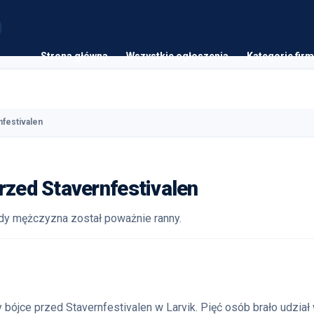
Strona główna
Wszystkie ogłoszenia
Kategorie firm
nfestivalen
rzed Stavernfestivalen
dy mężczyzna został poważnie ranny.
 bójce przed Stavernfestivalen w Larvik. Pięć osób brało udział