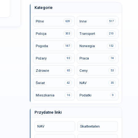
Kategorie
Pilne
Inne
628
517
Policja
Transport
303
210
Pogoda
Norwegia
187
152
Pożary
Praca
93
74
Zdrowie
Ceny
65
53
Świat
NAV
42
35
Mieszkania
Podatki
16
9
Przydatne linki
NAV
Skatteetaten