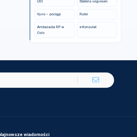
UDI
Statens vegvesen
Vy.no – pociągi
Ruter
Ambasada RP w
e-Konsulat
Oslo
Najnowsze wiadomości