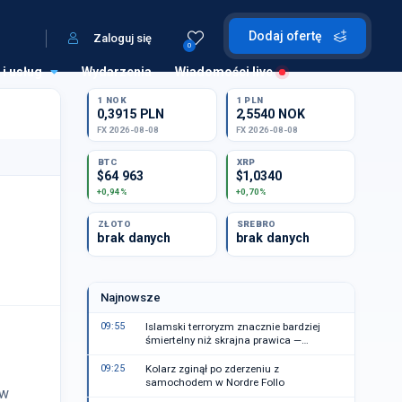
Dodaj ofertę
Zaloguj się
0
 i usług
Wydarzenia
Wiadomości live
1 NOK
1 PLN
0,3915 PLN
2,5540 NOK
FX 2026-08-08
FX 2026-08-08
BTC
XRP
$64 963
$1,0340
+0,94%
+0,70%
ZŁOTO
SREBRO
brak danych
brak danych
Najnowsze
09:55
Islamski terroryzm znacznie bardziej
śmiertelny niż skrajna prawica —
dlaczego mamy inne wrażenie?
09:25
Kolarz zginął po zderzeniu z
samochodem w Nordre Follo
 w