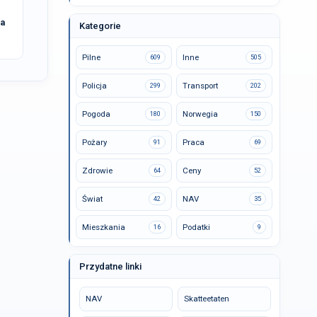
ca
Kategorie
Pilne
Inne
609
505
Policja
Transport
299
202
Pogoda
Norwegia
180
150
Pożary
Praca
91
69
Zdrowie
Ceny
64
52
Świat
NAV
42
35
Mieszkania
Podatki
16
9
Przydatne linki
NAV
Skatteetaten