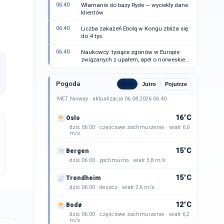
06:40
Włamanie do bazy Ryde — wyciekły dane
klientów
06:40
Liczba zakażeń Ebolą w Kongu zbliża się
do 4 tys.
06:40
Naukowcy: tysiące zgonów w Europie
związanych z upałem, apel o norweskie
statystyki
Pogoda
Dziś
Jutro
Pojutrze
MET Norway · aktualizacja 06.08.2026 06:40
16°C
Oslo
dziś 06:00 · częściowe zachmurzenie · wiatr 6,0
m/s
15°C
Bergen
dziś 06:00 · pochmurno · wiatr 3,8 m/s
15°C
Trondheim
dziś 06:00 · deszcz · wiatr 2,6 m/s
12°C
Bodø
dziś 06:00 · częściowe zachmurzenie · wiatr 6,2
m/s