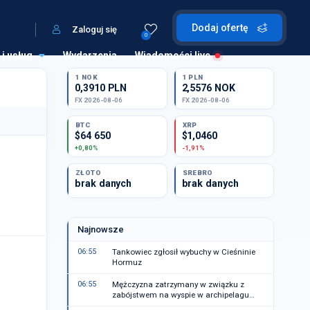
Dodaj ofertę
Zaloguj się
0
 i usług
Wydarzenia
Wiadomości live
1 NOK
1 PLN
0,3910 PLN
2,5576 NOK
FX 2026-08-06
FX 2026-08-06
BTC
XRP
$64 650
$1,0460
+0,80%
-1,91%
ZŁOTO
SREBRO
brak danych
brak danych
Najnowsze
06:55
Tankowiec zgłosił wybuchy w Cieśninie
Hormuz
06:55
Mężczyzna zatrzymany w związku z
zabójstwem na wyspie w archipelagu
Sztokholmu