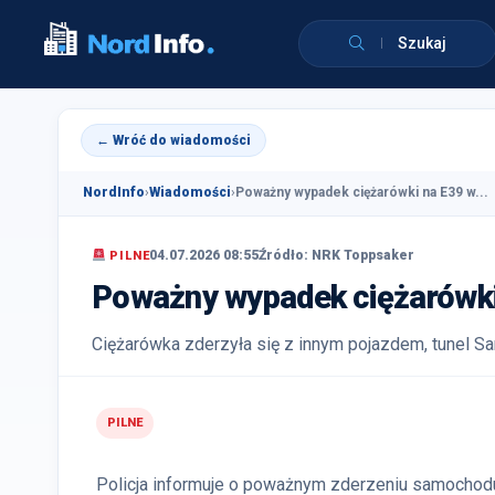
Szukaj
← Wróć do wiadomości
NordInfo
›
Wiadomości
›
Poważny wypadek ciężarówki na E39 w...
04.07.2026 08:55
Źródło: NRK Toppsaker
PILNE
Poważny wypadek ciężarówki
Ciężarówka zderzyła się z innym pojazdem, tunel Sa
PILNE
Policja informuje o poważnym zderzeniu samochod