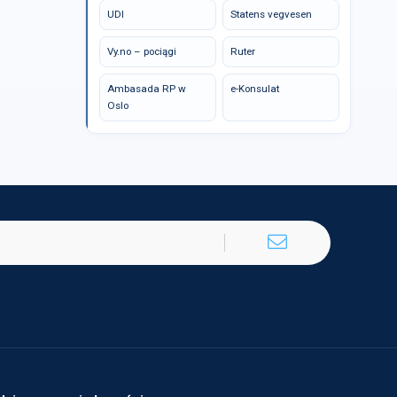
UDI
Statens vegvesen
Vy.no – pociągi
Ruter
Ambasada RP w
e-Konsulat
Oslo