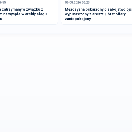
6:55
06.08.2026 06:25
 zatrzymany w związku z
Mężczyzna oskarżony o zabójstwo oj
m na wyspie w archipelagu
wypuszczony z aresztu, brat ofiary
u
zaniepokojony