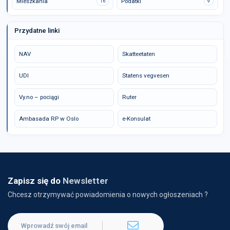
Mieszkania
Podatki
16
9
Przydatne linki
NAV
Skatteetaten
UDI
Statens vegvesen
Vy.no – pociągi
Ruter
Ambasada RP w Oslo
e-Konsulat
Zapisz się do
Newsletter
Chcesz otrzymywać powiadomienia o nowych ogłoszeniach ?