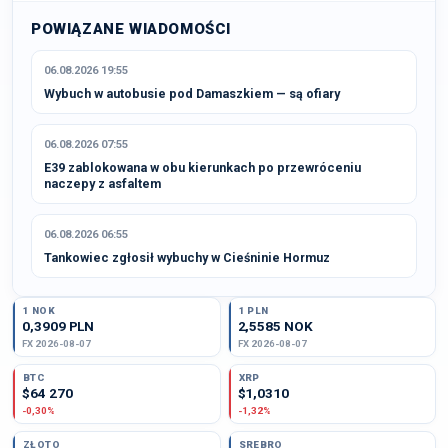
POWIĄZANE WIADOMOŚCI
06.08.2026 19:55
Wybuch w autobusie pod Damaszkiem — są ofiary
06.08.2026 07:55
E39 zablokowana w obu kierunkach po przewróceniu
naczepy z asfaltem
06.08.2026 06:55
Tankowiec zgłosił wybuchy w Cieśninie Hormuz
1 NOK
1 PLN
0,3909 PLN
2,5585 NOK
FX 2026-08-07
FX 2026-08-07
BTC
XRP
$64 270
$1,0310
-0,30%
-1,32%
ZŁOTO
SREBRO