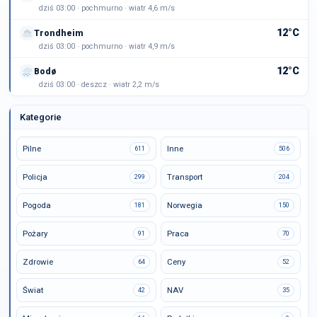
dziś 03:00 · pochmurno · wiatr 4,6 m/s
12°C
Trondheim
dziś 03:00 · pochmurno · wiatr 4,9 m/s
12°C
Bodø
dziś 03:00 · deszcz · wiatr 2,2 m/s
Kategorie
Pilne
Inne
611
506
Policja
Transport
299
204
Pogoda
Norwegia
181
150
Pożary
Praca
91
70
Zdrowie
Ceny
64
52
Świat
NAV
42
35