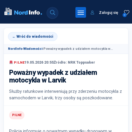
Zaloguj się
0
← Wróć do wiadomości
NordInfo
›
Wiadomości
›
Poważny wypadek z udziałem motocykla w...
19.05.2026 20:55
Źródło: NRK Toppsaker
PILNE
Poważny wypadek z udziałem
motocykla w Larvik
Służby ratunkowe interweniują przy zderzeniu motocykla z
samochodem w Larvik; trzy osoby są poszkodowane.
PILNE
Policja informuje o poważnym wypadku drogowym w