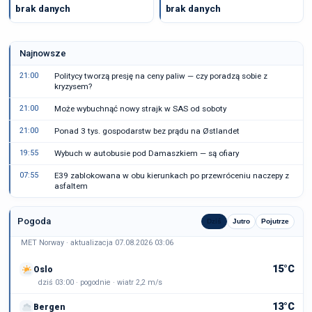
brak danych
brak danych
Najnowsze
21:00
Politycy tworzą presję na ceny paliw — czy poradzą sobie z
kryzysem?
21:00
Może wybuchnąć nowy strajk w SAS od soboty
21:00
Ponad 3 tys. gospodarstw bez prądu na Østlandet
19:55
Wybuch w autobusie pod Damaszkiem — są ofiary
07:55
E39 zablokowana w obu kierunkach po przewróceniu naczepy z
asfaltem
Pogoda
Dziś
Jutro
Pojutrze
MET Norway · aktualizacja 07.08.2026 03:06
15°C
Oslo
dziś 03:00 · pogodnie · wiatr 2,2 m/s
13°C
Bergen