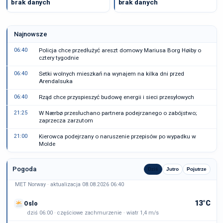
brak danych
brak danych
Najnowsze
06:40
Policja chce przedłużyć areszt domowy Mariusa Borg Høiby o
cztery tygodnie
06:40
Setki wolnych mieszkań na wynajem na kilka dni przed
Arendalsuka
06:40
Rząd chce przyspieszyć budowę energii i sieci przesyłowych
21:25
W Nærbø przesłuchano partnera podejrzanego o zabójstwo;
zaprzecza zarzutom
21:00
Kierowca podejrzany o naruszenie przepisów po wypadku w
Molde
Pogoda
Dziś
Jutro
Pojutrze
MET Norway · aktualizacja 08.08.2026 06:40
13°C
Oslo
dziś 06:00 · częściowe zachmurzenie · wiatr 1,4 m/s