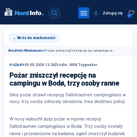
Zaloguj się
0
← Wróć do wiadomości
NordInfo
›
Wiadomości
›
Pożar zniszczył recepcję na campingu w...
09.05.2026 13:30
Źródło: NRK Toppsaker
POŻARY
Pożar zniszczył recepcję na
campingu w Bodø, trzy osoby ranne
Silny pożar strawił recepcję Saltstraumen campingplass w
nocy; trzy osoby odniosły obrażenia, trwa śledztwo policji.
W nocy wybuchł duży pożar w rejonie recepcji
Saltstraumen campingplass w Bodø. Trzy osoby zostały
ranne i przewiezione na badania; ogień zniszczył budynek