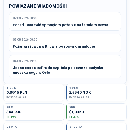
POWIĄZANE WIADOMOŚCI
07.08.2026 08:25
Ponad 1000 świń spłonęło w pożarze na farmie w Bawarii
05.08.2026 08:30
Pożar wieżowca w Kijowie po rosyjskim nalocie
04.08.2026 19:55
Jedna osoba trafiła do szpitala po pożarze budynku
mieszkalnego w Oslo
1 NOK
1 PLN
0,3915 PLN
2,5540 NOK
FX 2026-08-08
FX 2026-08-08
BTC
XRP
$64 990
$1,0350
+1,19%
+1,39%
ZŁOTO
SREBRO