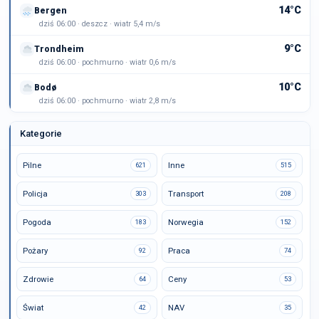
14°C
Bergen
dziś 06:00 · deszcz · wiatr 5,4 m/s
9°C
Trondheim
dziś 06:00 · pochmurno · wiatr 0,6 m/s
10°C
Bodø
dziś 06:00 · pochmurno · wiatr 2,8 m/s
Kategorie
Pilne
Inne
621
515
Policja
Transport
303
208
Pogoda
Norwegia
183
152
Pożary
Praca
92
74
Zdrowie
Ceny
64
53
Świat
NAV
42
35