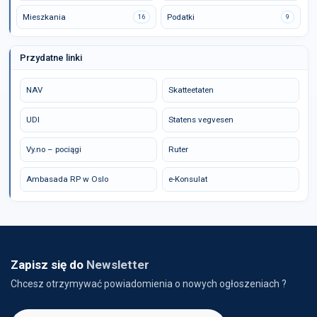
Mieszkania
Podatki
16
9
Przydatne linki
NAV
Skatteetaten
UDI
Statens vegvesen
Vy.no – pociągi
Ruter
Ambasada RP w Oslo
e-Konsulat
Zapisz się do
Newsletter
Chcesz otrzymywać powiadomienia o nowych ogłoszeniach ?