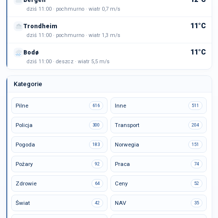
dziś 11:00 · pochmurno · wiatr 0,7 m/s
11°C
Trondheim
dziś 11:00 · pochmurno · wiatr 1,3 m/s
11°C
Bodø
dziś 11:00 · deszcz · wiatr 5,5 m/s
Kategorie
Pilne
Inne
616
511
Policja
Transport
300
204
Pogoda
Norwegia
183
151
Pożary
Praca
92
74
Zdrowie
Ceny
64
52
Świat
NAV
42
35