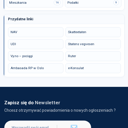
Mieszkania
Podatki
16
9
Przydatne linki
NAV
Skatteetaten
UDI
Statens vegvesen
Vy.no – pociągi
Ruter
Ambasada RP w Oslo
e-Konsulat
Zapisz się do
Newsletter
Chcesz otrzymywać powiadomienia o nowych ogłoszeniach ?