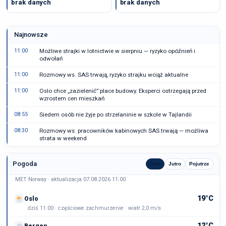
brak danych
brak danych
Najnowsze
11:00
Możliwe strajki w lotnictwie w sierpniu — ryzyko opóźnień i
odwołań
11:00
Rozmowy ws. SAS trwają, ryzyko strajku wciąż aktualne
11:00
Oslo chce „zazielenić” place budowy. Eksperci ostrzegają przed
wzrostem cen mieszkań
08:55
Siedem osób nie żyje po strzelaninie w szkole w Tajlandii
08:30
Rozmowy ws. pracowników kabinowych SAS trwają — możliwa
strata w weekend
Pogoda
Dziś
Jutro
Pojutrze
MET Norway · aktualizacja 07.08.2026 11:00
19°C
Oslo
dziś 11:00 · częściowe zachmurzenie · wiatr 2,0 m/s
12°C
Bergen