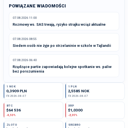
POWIĄZANE WIADOMOŚCI
07.08.2026 11:00
Rozmowy ws. SAS trwają, ryzyko strajku wciąż aktualne
07.08.2026 08:55
Siedem osób nie żyje po strzelaninie w szkole w Tajlandii
07.08.2026 06:40
Rządzące partie zapowiadają kolejne spotkanie ws. paliw
bez porozumienia
1 NOK
1 PLN
0,3909 PLN
2,5585 NOK
FX 2026-08-07
FX 2026-08-07
BTC
XRP
$64 536
$1,0300
-0,53%
-2,35%
ZŁOTO
SREBRO