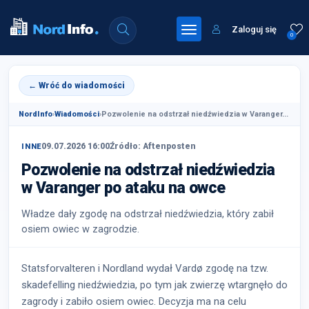
Zaloguj się
0
← Wróć do wiadomości
NordInfo
›
Wiadomości
›
Pozwolenie na odstrzał niedźwiedzia w Varanger...
09.07.2026 16:00
Źródło: Aftenposten
INNE
Pozwolenie na odstrzał niedźwiedzia
w Varanger po ataku na owce
Władze dały zgodę na odstrzał niedźwiedzia, który zabił
osiem owiec w zagrodzie.
Statsforvalteren i Nordland wydał Vardø zgodę na tzw.
skadefelling niedźwiedzia, po tym jak zwierzę wtargnęło do
zagrody i zabiło osiem owiec. Decyzja ma na celu