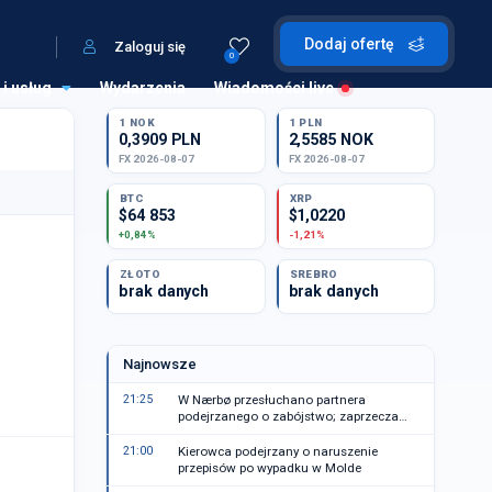
Dodaj ofertę
Zaloguj się
0
 i usług
Wydarzenia
Wiadomości live
1 NOK
1 PLN
0,3909 PLN
2,5585 NOK
FX 2026-08-07
FX 2026-08-07
BTC
XRP
$64 853
$1,0220
+0,84%
-1,21%
ZŁOTO
SREBRO
brak danych
brak danych
Najnowsze
21:25
W Nærbø przesłuchano partnera
podejrzanego o zabójstwo; zaprzecza
zarzutom
21:00
Kierowca podejrzany o naruszenie
przepisów po wypadku w Molde