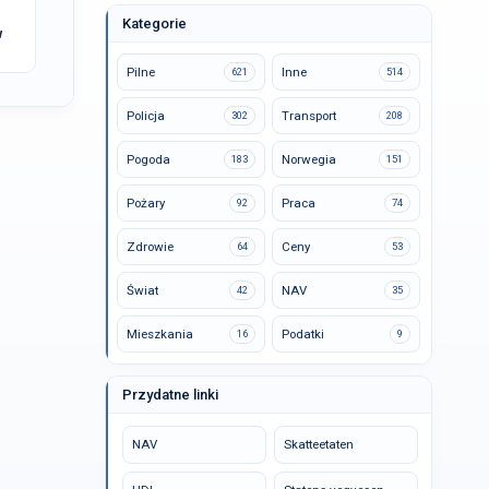
Kategorie
w
Pilne
Inne
621
514
Policja
Transport
302
208
Pogoda
Norwegia
183
151
Pożary
Praca
92
74
Zdrowie
Ceny
64
53
Świat
NAV
42
35
Mieszkania
Podatki
16
9
Przydatne linki
NAV
Skatteetaten