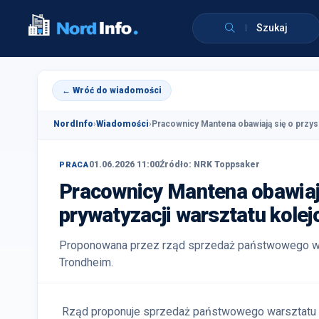
Szukaj
← Wróć do wiadomości
NordInfo
›
Wiadomości
›
Pracownicy Mantena obawiają się o przys
01.06.2026 11:00
Źródło: NRK Toppsaker
PRACA
Pracownicy Mantena obawiają
prywatyzacji warsztatu kole
Proponowana przez rząd sprzedaż państwowego wa
Trondheim.
Rząd proponuje sprzedaż państwowego warsztatu