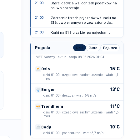
21:00
Støre: decyzja ws. obniżek podatków na
paliwo pozostaje
21:00
Zderzenie trzech pojazdów w tunelu na
E16, dwoje rannych przewieziono do
szpitala
21:00
Korki na E18 przy Lier po najechaniu
Pogoda
Dziś
Jutro
Pojutrze
MET Norway · aktualizacja 08.08.2026 01:04
15°C
Oslo
dziś 01:00 · częściowe zachmurzenie · wiatr 1,1
m/s
13°C
Bergen
dziś 01:00 · deszcz · wiatr 6,8 m/s
11°C
Trondheim
dziś 01:00 · częściowe zachmurzenie · wiatr 1,6
m/s
10°C
Bodø
dziś 01:00 · pochmurno · wiatr 3,7 m/s