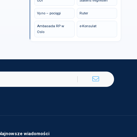
UDI
Statens vegvesen
Vy.no – pociągi
Ruter
Ambasada RP w
e-Konsulat
Oslo
Najnowsze wiadomości