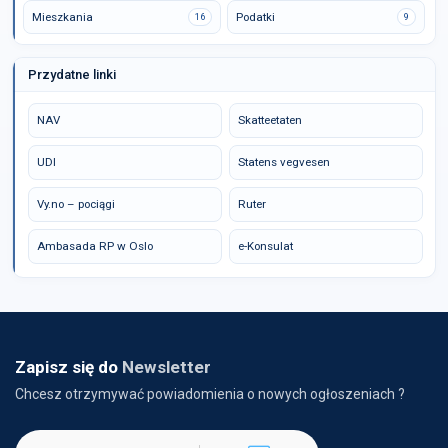
Mieszkania
Podatki
16
9
Przydatne linki
NAV
Skatteetaten
UDI
Statens vegvesen
Vy.no – pociągi
Ruter
Ambasada RP w Oslo
e-Konsulat
Zapisz się do
Newsletter
Chcesz otrzymywać powiadomienia o nowych ogłoszeniach ?