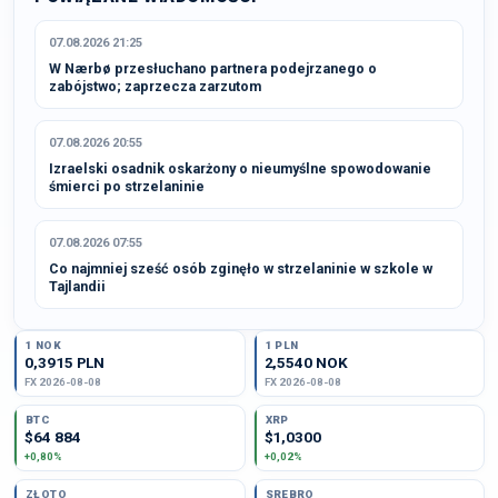
07.08.2026 21:25
W Nærbø przesłuchano partnera podejrzanego o
zabójstwo; zaprzecza zarzutom
07.08.2026 20:55
Izraelski osadnik oskarżony o nieumyślne spowodowanie
śmierci po strzelaninie
07.08.2026 07:55
Co najmniej sześć osób zginęło w strzelaninie w szkole w
Tajlandii
1 NOK
1 PLN
0,3915 PLN
2,5540 NOK
FX 2026-08-08
FX 2026-08-08
BTC
XRP
$64 884
$1,0300
+0,80%
+0,02%
ZŁOTO
SREBRO