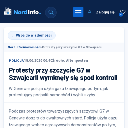
Zaloguj się
0
← Wróć do wiadomości
NordInfo
›
Wiadomości
›
Protesty przy szczycie G7 w Szwajcarii...
15.06.2026 06:40
Źródło: Aftenposten
POLICJA
Protesty przy szczycie G7 w
Szwajcarii wymknęły się spod kontroli
W Genewie policja użyła gazu łzawiącego po tym, jak
protestujący podpalili samochód i wybili szyby.
Podczas protestów towarzyszących szczytowi G7 w
Genewie doszło do gwałtownych starć. Policja użyła gazu
łzawiącego wobec agresywnych demonstrantów po tym,