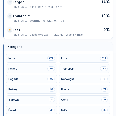
14°C
Bergen
dziś 05:00 · silny deszcz · wiatr 5,6 m/s
10°C
Trondheim
dziś 05:00 · pochmurno · wiatr 0,7 m/s
9°C
Bodø
dziś 05:00 · częściowe zachmurzenie · wiatr 3,4 m/s
Kategorie
Pilne
Inne
621
514
Policja
Transport
302
208
Pogoda
Norwegia
183
151
Pożary
Praca
92
74
Zdrowie
Ceny
64
53
Świat
NAV
42
35