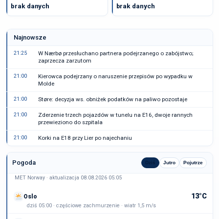
brak danych
brak danych
Najnowsze
21:25
W Nærbø przesłuchano partnera podejrzanego o zabójstwo;
zaprzecza zarzutom
21:00
Kierowca podejrzany o naruszenie przepisów po wypadku w
Molde
21:00
Støre: decyzja ws. obniżek podatków na paliwo pozostaje
21:00
Zderzenie trzech pojazdów w tunelu na E16, dwoje rannych
przewieziono do szpitala
21:00
Korki na E18 przy Lier po najechaniu
Pogoda
Dziś
Jutro
Pojutrze
MET Norway · aktualizacja 08.08.2026 05:05
13°C
Oslo
dziś 05:00 · częściowe zachmurzenie · wiatr 1,5 m/s