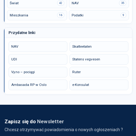
Świat
NAV
42
35
Mieszkania
Podatki
16
9
Przydatne linki
NAV
Skatteetaten
UDI
Statens vegvesen
Vy.no – pociągi
Ruter
Ambasada RP w Oslo
e-Konsulat
Zapisz się do
Newsletter
Chcesz otrzymywać powiadomienia o nowych ogłoszeniach ?