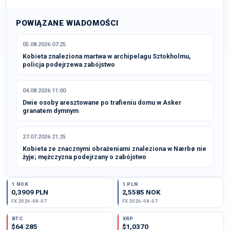
POWIĄZANE WIADOMOŚCI
05.08.2026 07:25
Kobieta znaleziona martwa w archipelagu Sztokholmu,
policja podejrzewa zabójstwo
04.08.2026 11:00
Dwie osoby aresztowane po trafieniu domu w Asker
granatem dymnym
27.07.2026 21:25
Kobieta ze znacznymi obrażeniami znaleziona w Nærbø nie
żyje; mężczyzna podejrzany o zabójstwo
1 NOK
1 PLN
0,3909 PLN
2,5585 NOK
FX 2026-08-07
FX 2026-08-07
BTC
XRP
$64 285
$1,0370