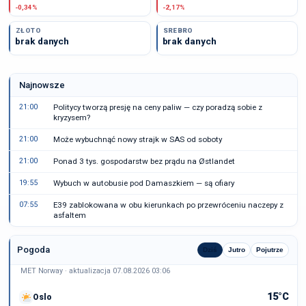
-0,34%
-2,17%
ZŁOTO
SREBRO
brak danych
brak danych
Najnowsze
21:00
Politycy tworzą presję na ceny paliw — czy poradzą sobie z
kryzysem?
21:00
Może wybuchnąć nowy strajk w SAS od soboty
21:00
Ponad 3 tys. gospodarstw bez prądu na Østlandet
19:55
Wybuch w autobusie pod Damaszkiem — są ofiary
07:55
E39 zablokowana w obu kierunkach po przewróceniu naczepy z
asfaltem
Pogoda
Dziś
Jutro
Pojutrze
MET Norway · aktualizacja 07.08.2026 03:06
15°C
Oslo