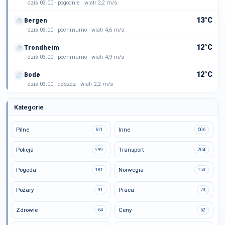
dziś 03:00 · pogodnie · wiatr 2,2 m/s
13°C
Bergen
dziś 03:00 · pochmurno · wiatr 4,6 m/s
12°C
Trondheim
dziś 03:00 · pochmurno · wiatr 4,9 m/s
12°C
Bodø
dziś 03:00 · deszcz · wiatr 2,2 m/s
Kategorie
Pilne
Inne
611
506
Policja
Transport
299
204
Pogoda
Norwegia
181
150
Pożary
Praca
91
70
Zdrowie
Ceny
64
52