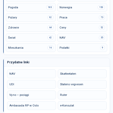
Pogoda
Norwegia
183
150
Pożary
Praca
92
73
Zdrowie
Ceny
64
52
Świat
NAV
42
35
Mieszkania
Podatki
16
9
Przydatne linki
NAV
Skatteetaten
UDI
Statens vegvesen
Vy.no – pociągi
Ruter
Ambasada RP w Oslo
e-Konsulat