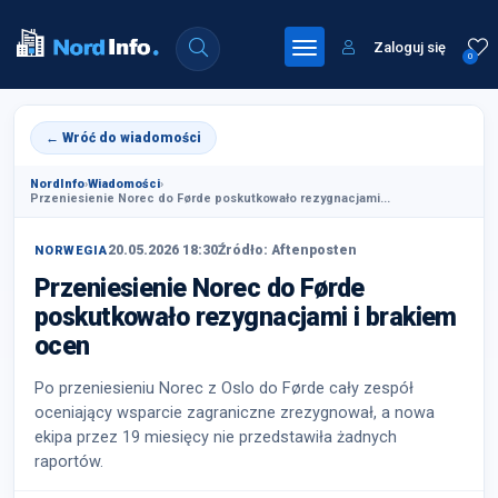
Zaloguj się
0
← Wróć do wiadomości
NordInfo
›
Wiadomości
›
Przeniesienie Norec do Førde poskutkowało rezygnacjami...
20.05.2026 18:30
Źródło: Aftenposten
NORWEGIA
Przeniesienie Norec do Førde
poskutkowało rezygnacjami i brakiem
ocen
Po przeniesieniu Norec z Oslo do Førde cały zespół
oceniający wsparcie zagraniczne zrezygnował, a nowa
ekipa przez 19 miesięcy nie przedstawiła żadnych
raportów.