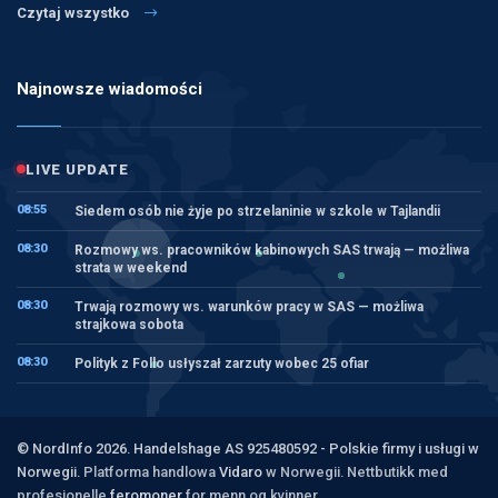
Czytaj wszystko
Najnowsze wiadomości
LIVE UPDATE
08:55
Siedem osób nie żyje po strzelaninie w szkole w Tajlandii
08:30
Rozmowy ws. pracowników kabinowych SAS trwają — możliwa
strata w weekend
08:30
Trwają rozmowy ws. warunków pracy w SAS — możliwa
strajkowa sobota
08:30
Polityk z Follo usłyszał zarzuty wobec 25 ofiar
© NordInfo 2026. Handelshage AS 925480592 - Polskie firmy i usługi w
Norwegii.
Platforma handlowa
Vidaro
w Norwegii. Nettbutikk med
profesjonelle
feromoner
for menn og kvinner.