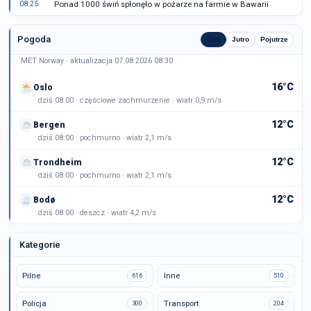
08:25
Ponad 1000 świń spłonęło w pożarze na farmie w Bawarii
Pogoda
Dziś
Jutro
Pojutrze
MET Norway · aktualizacja 07.08.2026 08:30
16°C
Oslo
dziś 08:00 · częściowe zachmurzenie · wiatr 0,9 m/s
12°C
Bergen
dziś 08:00 · pochmurno · wiatr 2,1 m/s
12°C
Trondheim
dziś 08:00 · pochmurno · wiatr 2,1 m/s
12°C
Bodø
dziś 08:00 · deszcz · wiatr 4,2 m/s
Kategorie
Pilne
Inne
616
510
Policja
Transport
300
204