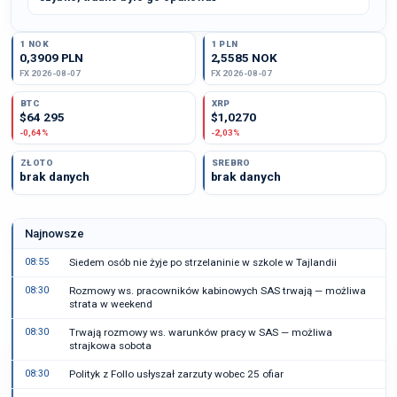
1 NOK
1 PLN
0,3909 PLN
2,5585 NOK
FX 2026-08-07
FX 2026-08-07
BTC
XRP
$64 295
$1,0270
-0,64%
-2,03%
ZŁOTO
SREBRO
brak danych
brak danych
Najnowsze
08:55
Siedem osób nie żyje po strzelaninie w szkole w Tajlandii
08:30
Rozmowy ws. pracowników kabinowych SAS trwają — możliwa
strata w weekend
08:30
Trwają rozmowy ws. warunków pracy w SAS — możliwa
strajkowa sobota
08:30
Polityk z Follo usłyszał zarzuty wobec 25 ofiar