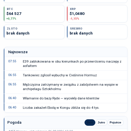
BTC
XRP
$64 527
$1,0480
+0,77%
-1,15%
ZŁOTO
SREBRO
brak danych
brak danych
Najnowsze
07:55
E39 zablokowana w obu kierunkach po przewróceniu naczepy z
asfaltem
06:55
Tankowiec zgłosił wybuchy w Cieśninie Hormuz
06:55
Mężczyzna zatrzymany w związku z zabójstwem na wyspie w
archipelagu Sztokholmu
06:40
Włamanie do bazy Ryde — wyciekły dane klientów
06:40
Liczba zakażeń Ebolą w Kongu zbliża się do 4 tys.
Pogoda
Dziś
Jutro
Pojutrze