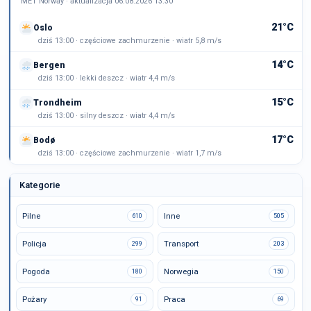
MET Norway · aktualizacja 06.08.2026 13:30
21°C
Oslo
dziś 13:00 · częściowe zachmurzenie · wiatr 5,8 m/s
14°C
Bergen
dziś 13:00 · lekki deszcz · wiatr 4,4 m/s
15°C
Trondheim
dziś 13:00 · silny deszcz · wiatr 4,4 m/s
17°C
Bodø
dziś 13:00 · częściowe zachmurzenie · wiatr 1,7 m/s
Kategorie
Pilne
Inne
610
505
Policja
Transport
299
203
Pogoda
Norwegia
180
150
Pożary
Praca
91
69