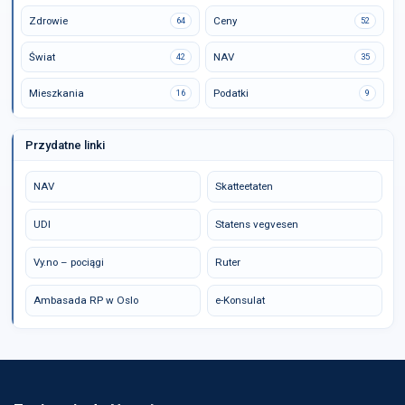
Zdrowie
Ceny
64
52
Świat
NAV
42
35
Mieszkania
Podatki
16
9
Przydatne linki
NAV
Skatteetaten
UDI
Statens vegvesen
Vy.no – pociągi
Ruter
Ambasada RP w Oslo
e-Konsulat