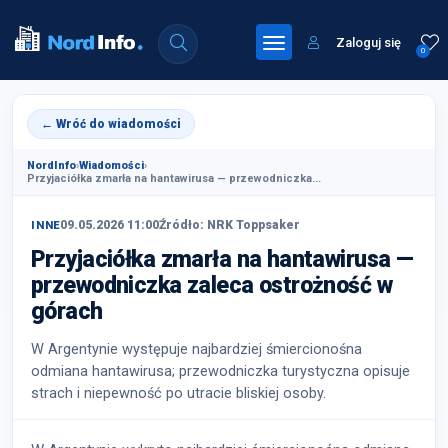
Zaloguj się
0
← Wróć do wiadomości
NordInfo
›
Wiadomości
›
Przyjaciółka zmarła na hantawirusa — przewodniczka...
09.05.2026 11:00
Źródło: NRK Toppsaker
INNE
Przyjaciółka zmarła na hantawirusa —
przewodniczka zaleca ostrożność w
górach
W Argentynie występuje najbardziej śmiercionośna
odmiana hantawirusa; przewodniczka turystyczna opisuje
strach i niepewność po utracie bliskiej osoby.