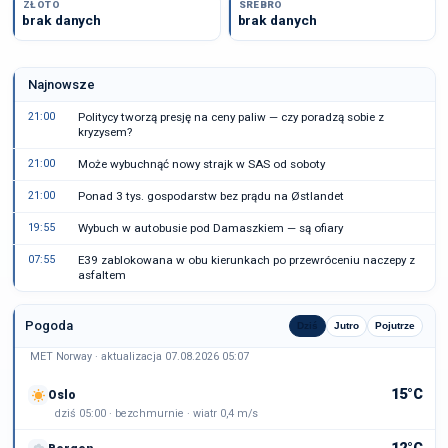
ZŁOTO
SREBRO
brak danych
brak danych
Najnowsze
21:00
Politycy tworzą presję na ceny paliw — czy poradzą sobie z
kryzysem?
21:00
Może wybuchnąć nowy strajk w SAS od soboty
21:00
Ponad 3 tys. gospodarstw bez prądu na Østlandet
19:55
Wybuch w autobusie pod Damaszkiem — są ofiary
07:55
E39 zablokowana w obu kierunkach po przewróceniu naczepy z
asfaltem
Pogoda
Dziś
Jutro
Pojutrze
MET Norway · aktualizacja 07.08.2026 05:07
15°C
Oslo
dziś 05:00 · bezchmurnie · wiatr 0,4 m/s