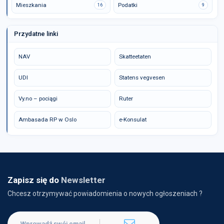
Mieszkania
Podatki
16
9
Przydatne linki
NAV
Skatteetaten
UDI
Statens vegvesen
Vy.no – pociągi
Ruter
Ambasada RP w Oslo
e-Konsulat
Zapisz się do
Newsletter
Chcesz otrzymywać powiadomienia o nowych ogłoszeniach ?