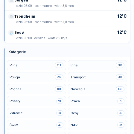
12°C
Bergen
dziś 05:00 · pochmurno · wiatr 3,8 m/s
12°C
Trondheim
dziś 05:00 · pochmurno · wiatr 4,0 m/s
12°C
Bodø
dziś 05:00 · deszcz · wiatr 2,9 m/s
Kategorie
Pilne
Inne
611
506
Policja
Transport
299
204
Pogoda
Norwegia
181
150
Pożary
Praca
91
70
Zdrowie
Ceny
64
52
Świat
NAV
42
35