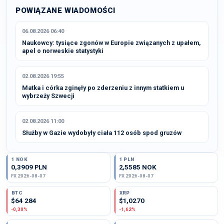
POWIĄZANE WIADOMOŚCI
06.08.2026 06:40
Naukowcy: tysiące zgonów w Europie związanych z upałem,
apel o norweskie statystyki
02.08.2026 19:55
Matka i córka zginęły po zderzeniu z innym statkiem u
wybrzeży Szwecji
02.08.2026 11:00
Służby w Gazie wydobyły ciała 112 osób spod gruzów
1 NOK
1 PLN
0,3909 PLN
2,5585 NOK
FX 2026-08-07
FX 2026-08-07
BTC
XRP
$64 284
$1,0270
-0,30%
-1,62%