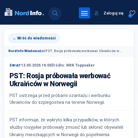
Zaloguj się
0
← Wróć do wiadomości
NordInfo
›
Wiadomości
›
PST: Rosja próbowała werbować Ukraińców w...
13.05.2026 16:00
Źródło: NRK Toppsaker
ŚWIAT
PST: Rosja próbowała werbować
Ukraińców w Norwegii
PST ostrzega przed próbami szantażu i werbunku
Ukraińców do szpiegostwa na terenie Norwegii.
PST informuje, że wykryto kilka przypadków, w których
służby rosyjskie próbowały zmusić lub skłonić obywateli
Ukrainy mieszkających w Norwegii do popełnienia