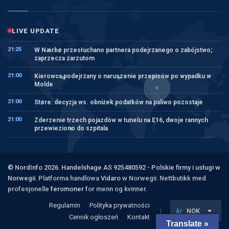
LIVE UPDATE
21:25
W Nærbø przesłuchano partnera podejrzanego o zabójstwo;
zaprzecza zarzutom
21:00
Kierowca podejrzany o naruszenie przepisów po wypadku w
Molde
21:00
Støre: decyzja ws. obniżek podatków na paliwo pozostaje
21:00
Zderzenie trzech pojazdów w tunelu na E16, dwoje rannych
przewieziono do szpitala
© NordInfo 2026. Handelshage AS 925480592 - Polskie firmy i usługi w
Norwegii.
Platforma handlowa
Vidaro
w Norwegii. Nettbutikk med
profesjonelle
feromoner
for menn og kvinner.
Regulamin
Polityka prywatności
kr
NOK
Cennik ogłoszeń
Kontakt
Translate »