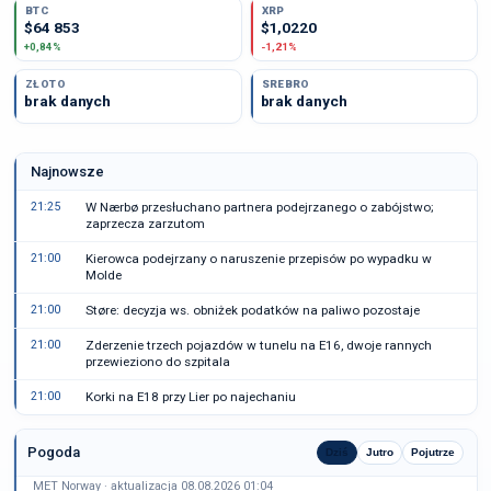
BTC
XRP
$64 853
$1,0220
+0,84%
-1,21%
ZŁOTO
SREBRO
brak danych
brak danych
Najnowsze
21:25
W Nærbø przesłuchano partnera podejrzanego o zabójstwo;
zaprzecza zarzutom
21:00
Kierowca podejrzany o naruszenie przepisów po wypadku w
Molde
21:00
Støre: decyzja ws. obniżek podatków na paliwo pozostaje
21:00
Zderzenie trzech pojazdów w tunelu na E16, dwoje rannych
przewieziono do szpitala
21:00
Korki na E18 przy Lier po najechaniu
Pogoda
Dziś
Jutro
Pojutrze
MET Norway · aktualizacja 08.08.2026 01:04