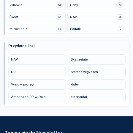
Zdrowie
Ceny
64
53
Świat
NAV
42
35
Mieszkania
Podatki
16
9
Przydatne linki
NAV
Skatteetaten
UDI
Statens vegvesen
Vy.no – pociągi
Ruter
Ambasada RP w Oslo
e-Konsulat
Zapisz się do
Newsletter