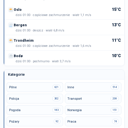
15°C
Oslo
dziś 01:00 · częściowe zachmurzenie · wiatr 1,1 m/s
13°C
Bergen
dziś 01:00 · deszcz · wiatr 6,8 m/s
11°C
Trondheim
dziś 01:00 · częściowe zachmurzenie · wiatr 1,6 m/s
10°C
Bodø
dziś 01:00 · pochmurno · wiatr 3,7 m/s
Kategorie
Pilne
Inne
621
514
Policja
Transport
302
208
Pogoda
Norwegia
183
151
Pożary
Praca
92
74