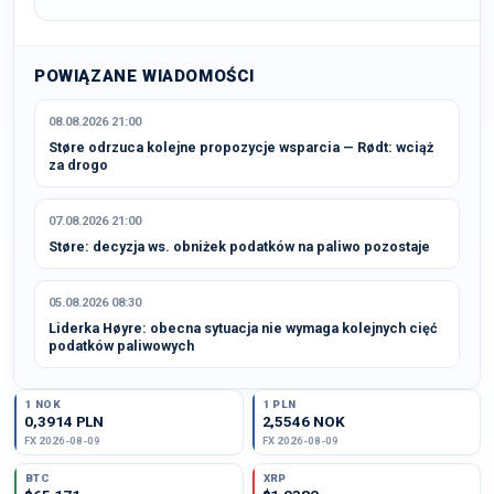
POWIĄZANE WIADOMOŚCI
08.08.2026 21:00
Støre odrzuca kolejne propozycje wsparcia — Rødt: wciąż
za drogo
07.08.2026 21:00
Støre: decyzja ws. obniżek podatków na paliwo pozostaje
05.08.2026 08:30
Liderka Høyre: obecna sytuacja nie wymaga kolejnych cięć
podatków paliwowych
1 NOK
1 PLN
0,3914 PLN
2,5546 NOK
FX 2026-08-09
FX 2026-08-09
BTC
XRP