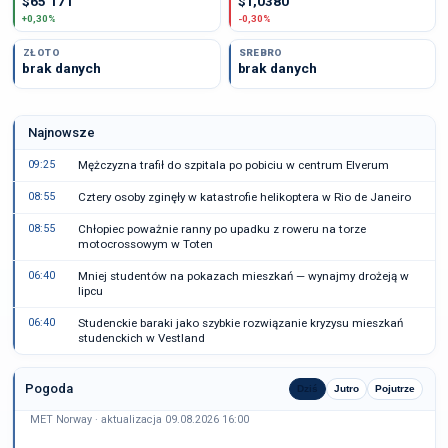
$65 171
$1,0380
+0,30%
-0,30%
ZŁOTO
SREBRO
brak danych
brak danych
Najnowsze
09:25
Mężczyzna trafił do szpitala po pobiciu w centrum Elverum
08:55
Cztery osoby zginęły w katastrofie helikoptera w Rio de Janeiro
08:55
Chłopiec poważnie ranny po upadku z roweru na torze
motocrossowym w Toten
06:40
Mniej studentów na pokazach mieszkań — wynajmy drożeją w
lipcu
06:40
Studenckie baraki jako szybkie rozwiązanie kryzysu mieszkań
studenckich w Vestland
Pogoda
Dziś
Jutro
Pojutrze
MET Norway · aktualizacja 09.08.2026 16:00