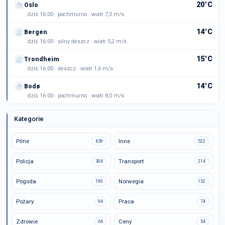
20°C
Oslo
dziś 16:00 · pochmurno · wiatr 7,3 m/s
14°C
Bergen
dziś 16:00 · silny deszcz · wiatr 5,2 m/s
15°C
Trondheim
dziś 16:00 · deszcz · wiatr 1,6 m/s
14°C
Bodø
dziś 16:00 · pochmurno · wiatr 8,0 m/s
Kategorie
Pilne
Inne
639
522
Policja
Transport
304
214
Pogoda
Norwegia
190
152
Pożary
Praca
94
74
Zdrowie
Ceny
66
54