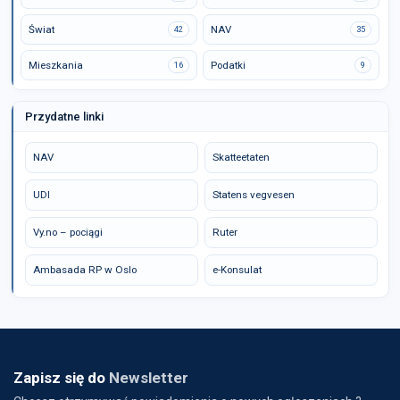
Świat
NAV
42
35
Mieszkania
Podatki
16
9
Przydatne linki
NAV
Skatteetaten
UDI
Statens vegvesen
Vy.no – pociągi
Ruter
Ambasada RP w Oslo
e-Konsulat
Zapisz się do
Newsletter