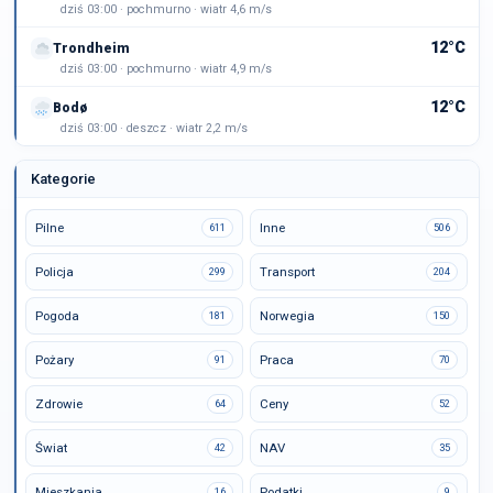
dziś 03:00 · pochmurno · wiatr 4,6 m/s
12°C
Trondheim
dziś 03:00 · pochmurno · wiatr 4,9 m/s
12°C
Bodø
dziś 03:00 · deszcz · wiatr 2,2 m/s
Kategorie
Pilne
Inne
611
506
Policja
Transport
299
204
Pogoda
Norwegia
181
150
Pożary
Praca
91
70
Zdrowie
Ceny
64
52
Świat
NAV
42
35
Mieszkania
Podatki
16
9