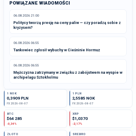
POWIĄZANE WIADOMOŚCI
06.08.2026 21:00
Politycy tworzą presję na ceny paliw — czy poradzą sobie z
kryzysem?
06.08.2026 06:55
Tankowiec zgłosił wybuchy w Cieśninie Hormuz
06.08.2026 06:55
Mężczyzna zatrzymany w związku z zabójstwem na wyspie w
archipelagu Sztokholmu
1 NOK
1 PLN
0,3909 PLN
2,5585 NOK
FX 2026-08-07
FX 2026-08-07
BTC
XRP
$64 285
$1,0370
-0,34%
-2,17%
ZŁOTO
SREBRO