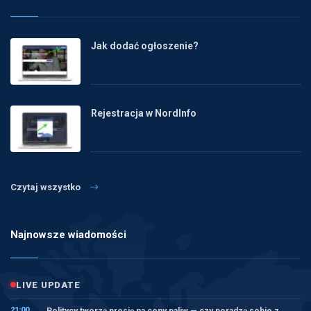
Jak dodać ogłoszenie?
Rejestracja w NordInfo
Czytaj wszystko
Najnowsze wiadomości
LIVE UPDATE
21:00
Politycy tworzą presję na ceny paliw — czy poradzą sobie z