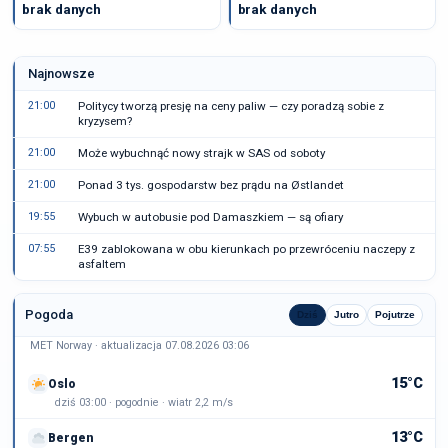
brak danych
brak danych
Najnowsze
21:00
Politycy tworzą presję na ceny paliw — czy poradzą sobie z
kryzysem?
21:00
Może wybuchnąć nowy strajk w SAS od soboty
21:00
Ponad 3 tys. gospodarstw bez prądu na Østlandet
19:55
Wybuch w autobusie pod Damaszkiem — są ofiary
07:55
E39 zablokowana w obu kierunkach po przewróceniu naczepy z
asfaltem
Pogoda
Dziś
Jutro
Pojutrze
MET Norway · aktualizacja 07.08.2026 03:06
15°C
Oslo
dziś 03:00 · pogodnie · wiatr 2,2 m/s
13°C
Bergen