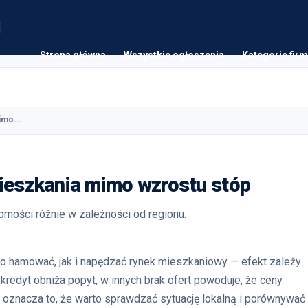
Strona główna
Wszystkie ogłoszenia
Kategorie firm
imo...
mieszkania mimo wzrostu stóp
mości różnie w zależności od regionu.
o hamować, jak i napędzać rynek mieszkaniowy — efekt zależy
y kredyt obniża popyt, w innych brak ofert powoduje, że ceny
 oznacza to, że warto sprawdzać sytuację lokalną i porównywać