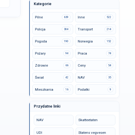
Kategorie
Pilne
Inne
639
522
Policja
Transport
304
214
Pogoda
Norwegia
190
152
Pożary
Praca
94
74
Zdrowie
Ceny
66
54
Świat
NAV
42
35
Mieszkania
Podatki
16
9
Przydatne linki
NAV
Skatteetaten
UDI
Statens vegvesen