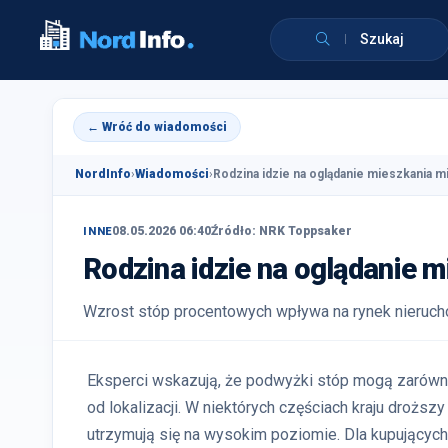
Szukaj
← Wróć do wiadomości
NordInfo
›
Wiadomości
›
Rodzina idzie na oglądanie mieszkania m
08.05.2026 06:40
Źródło: NRK Toppsaker
INNE
Rodzina idzie na oglądanie 
Wzrost stóp procentowych wpływa na rynek nierucho
Eksperci wskazują, że podwyżki stóp mogą zarówn
od lokalizacji. W niektórych częściach kraju droższ
utrzymują się na wysokim poziomie. Dla kupujących