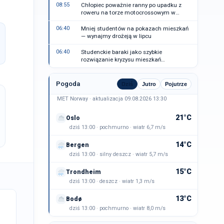
08:55
Chłopiec poważnie ranny po upadku z
roweru na torze motocrossowym w
Toten
06:40
Mniej studentów na pokazach mieszkań
— wynajmy drożeją w lipcu
06:40
Studenckie baraki jako szybkie
rozwiązanie kryzysu mieszkań
studenckich w Vestland
Pogoda
Dziś
Jutro
Pojutrze
MET Norway · aktualizacja 09.08.2026 13:30
21°C
Oslo
dziś 13:00 · pochmurno · wiatr 6,7 m/s
14°C
Bergen
dziś 13:00 · silny deszcz · wiatr 5,7 m/s
15°C
Trondheim
dziś 13:00 · deszcz · wiatr 1,3 m/s
13°C
Bodø
dziś 13:00 · pochmurno · wiatr 8,0 m/s