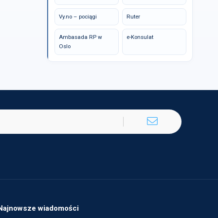
Vy.no – pociągi
Ruter
Ambasada RP w
e-Konsulat
Oslo
Najnowsze wiadomości