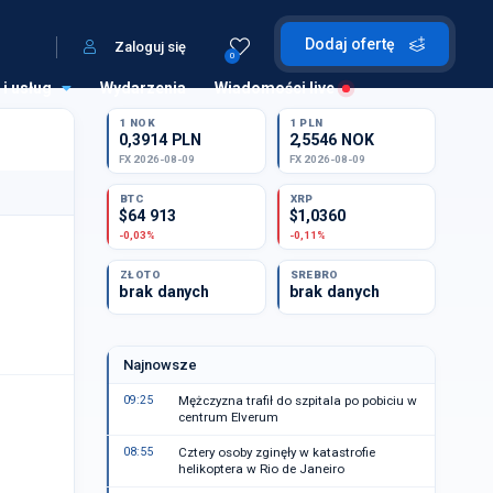
Dodaj ofertę
Zaloguj się
0
 i usług
Wydarzenia
Wiadomości live
1 NOK
1 PLN
0,3914 PLN
2,5546 NOK
FX 2026-08-09
FX 2026-08-09
BTC
XRP
$64 913
$1,0360
-0,03%
-0,11%
ZŁOTO
SREBRO
brak danych
brak danych
Najnowsze
09:25
Mężczyzna trafił do szpitala po pobiciu w
centrum Elverum
08:55
Cztery osoby zginęły w katastrofie
helikoptera w Rio de Janeiro