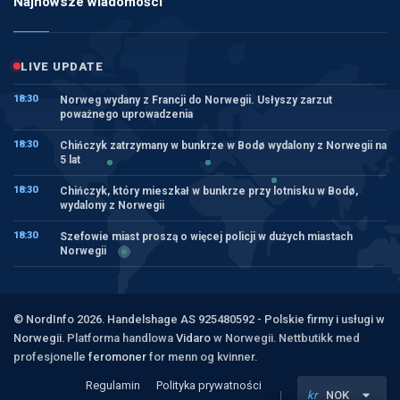
Najnowsze wiadomości
LIVE UPDATE
18:30
Norweg wydany z Francji do Norwegii. Usłyszy zarzut
poważnego uprowadzenia
18:30
Chińczyk zatrzymany w bunkrze w Bodø wydalony z Norwegii na
5 lat
18:30
Chińczyk, który mieszkał w bunkrze przy lotnisku w Bodø,
wydalony z Norwegii
18:30
Szefowie miast proszą o więcej policji w dużych miastach
Norwegii
© NordInfo 2026. Handelshage AS 925480592 - Polskie firmy i usługi w
Norwegii.
Platforma handlowa
Vidaro
w Norwegii. Nettbutikk med
profesjonelle
feromoner
for menn og kvinner.
Regulamin
Polityka prywatności
kr
NOK