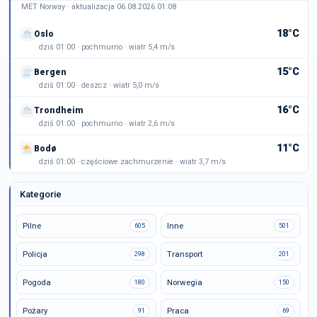
MET Norway · aktualizacja 06.08.2026 01:08
18°C
Oslo
dziś 01:00 · pochmurno · wiatr 5,4 m/s
15°C
Bergen
dziś 01:00 · deszcz · wiatr 5,0 m/s
16°C
Trondheim
dziś 01:00 · pochmurno · wiatr 2,6 m/s
11°C
Bodø
dziś 01:00 · częściowe zachmurzenie · wiatr 3,7 m/s
Kategorie
Pilne
Inne
605
501
Policja
Transport
298
201
Pogoda
Norwegia
180
150
Pożary
Praca
91
69