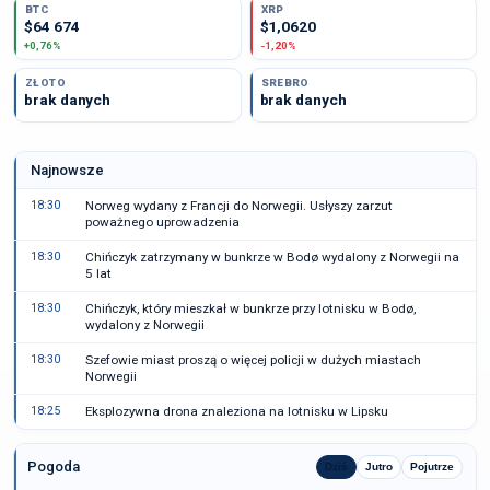
BTC
XRP
$64 674
$1,0620
+0,76%
-1,20%
ZŁOTO
SREBRO
brak danych
brak danych
Najnowsze
18:30
Norweg wydany z Francji do Norwegii. Usłyszy zarzut
poważnego uprowadzenia
18:30
Chińczyk zatrzymany w bunkrze w Bodø wydalony z Norwegii na
5 lat
18:30
Chińczyk, który mieszkał w bunkrze przy lotnisku w Bodø,
wydalony z Norwegii
18:30
Szefowie miast proszą o więcej policji w dużych miastach
Norwegii
18:25
Eksplozywna drona znaleziona na lotnisku w Lipsku
Pogoda
Dziś
Jutro
Pojutrze