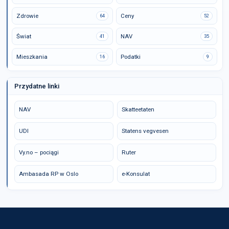
Zdrowie
Ceny
64
52
Świat
NAV
41
35
Mieszkania
Podatki
16
9
Przydatne linki
NAV
Skatteetaten
UDI
Statens vegvesen
Vy.no – pociągi
Ruter
Ambasada RP w Oslo
e-Konsulat